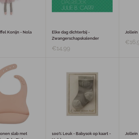
ffel Konijn - Nola
Elke dag dichterbij -
Jollein
Zwangerschapskalender
€16,
€14,99
iconen slab met
100% Leuk - Babysok op kaart -
Jollei