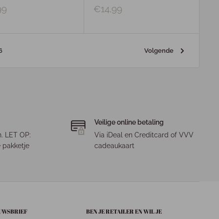
99
€14,99
Volgende
6
Veilige online betaling
. LET OP:
Via iDeal en Creditcard of VVV
 pakketje
cadeaukaart
EUWSBRIEF
BEN JE RETAILER EN WIL JE