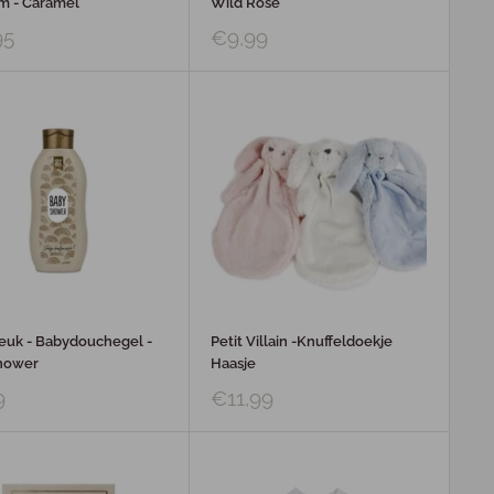
m - Caramel
Wild Rose
95
€9,99
euk - Babydouchegel -
Petit Villain -Knuffeldoekje
hower
Haasje
9
€11,99