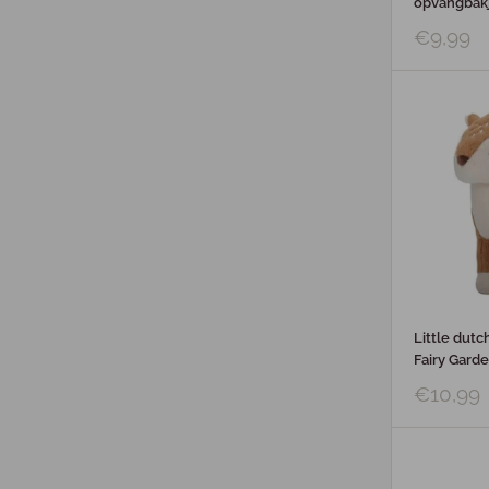
opvangbakj
€9,99
Little dutch
Fairy Gard
€10,99