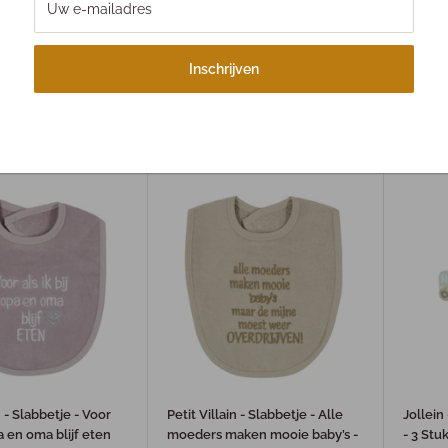
Uw e-mailadres
u - Baby
Jollein Babygym Hout
Mijn ee
Inschrijven
 - Juliette Wolthuis
Beekhu
€39,99
€17,
n - Slabbetje - Voor
Petit Villain - Slabbetje - Alle
Jollein
pa en oma blijf eten
moeders maken mooie baby’s -
- 3 Stu