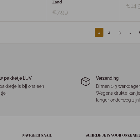
Zand
€14,
€7,99
1
2
3
…
w pakketje LUV
Verzending
pakketje is bij ons een
Binnen 1-3 werkdagen
tje.
Wegens drukte kan je
langer onderweg zijn!
NAVIGEER NAAR:
SCHRIJF JE IN VOOR ONZE NI