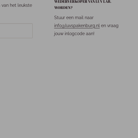
WEDERVERKOPER VAN LUV LAB.
n van het leukste
WORDEN?
Stuur een mail naar
info@luvspakenburg.nl
en vraag
jouw inlogcode aan!