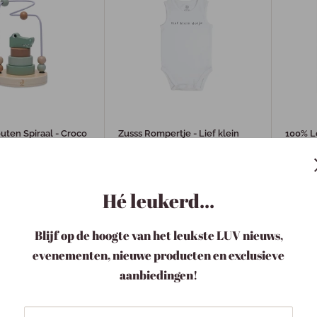
outen Spiraal - Croco
Zusss Rompertje - Lief klein
100% Le
dotje - Incl. leuk zakje!
Held
€19,95
€4,9
Hé leukerd...
Blijf op de hoogte van het leukste LUV nieuws,
evenementen, nieuwe producten en exclusieve
aanbiedingen!