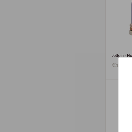
Jollein - H
€14,99