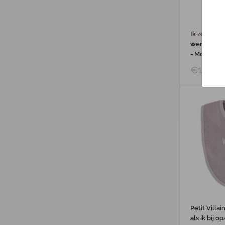
Ik zegen jo
wensenboek
- Mourits
€14,95
Petit Villai
als ik bij o