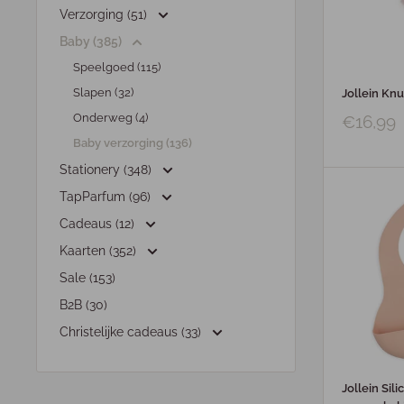
Verzorging (51)
Baby (385)
Speelgoed (115)
Slapen (32)
Jollein Knu
Onderweg (4)
€16,99
Baby verzorging (136)
Stationery (348)
TapParfum (96)
Cadeaus (12)
Kaarten (352)
Sale (153)
B2B (30)
Christelijke cadeaus (33)
Jollein Sil