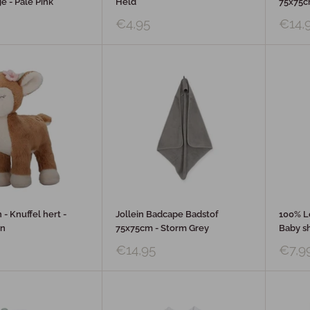
e - Pale Pink
Held
75x75c
€4,95
€14,
 - Knuffel hert -
Jollein Badcape Badstof
100% L
en
75x75cm - Storm Grey
Baby s
€14,95
€7,9