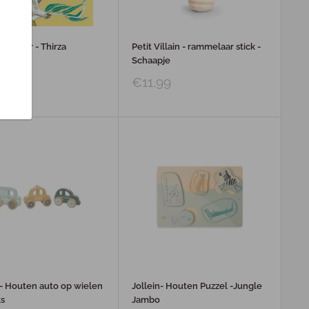
rste jaar - Thirza
Petit Villain - rammelaar stick -
is
Schaapje
99
€11,99
 - Houten auto op wielen
Jollein- Houten Puzzel -Jungle
ks
Jambo