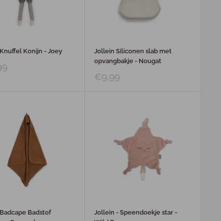
 Knuffel Konijn - Joey
Jollein Siliconen slab met
opvangbakje - Nougat
99
€9,99
n Badcape Badstof
Jollein - Speendoekje star -