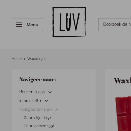
Menu
Home
Waxblokjes
Waxb
Navigeer naar:
Boeken (1727)
In huis (261)
Huisgeuren (130)
Geurzakjes (49)
Geurkaarsen (59)