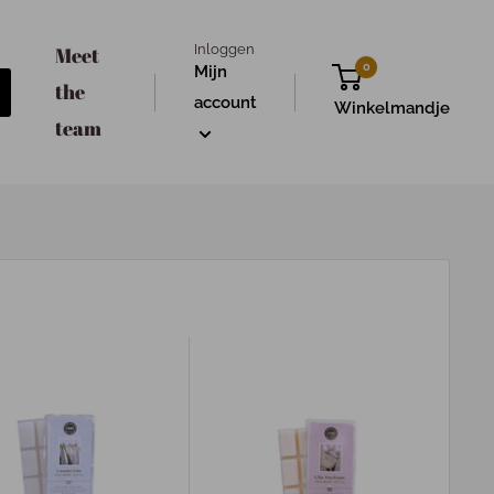
Inloggen
Meet
0
Mijn
the
account
Winkelmandje
team