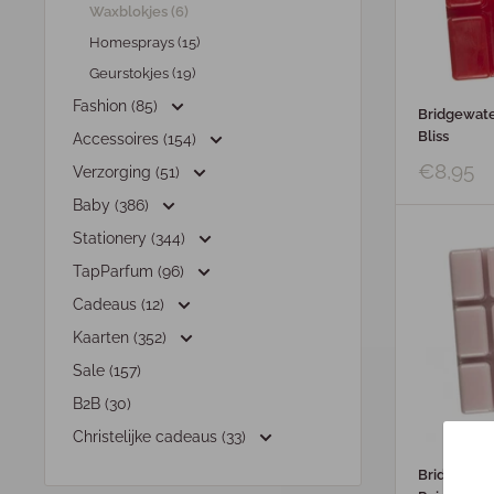
Waxblokjes (6)
Homesprays (15)
Geurstokjes (19)
Fashion (85)
Bridgewate
Bliss
Accessoires (154)
€8,95
Verzorging (51)
Baby (386)
Stationery (344)
TapParfum (96)
Cadeaus (12)
Kaarten (352)
Sale (157)
B2B (30)
Christelijke cadeaus (33)
Bridgewate