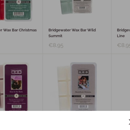
r Wax Bar Christmas
Bridgewater Wax Bar Wild
Bridge
Summit
Line
€8,95
€8,9
r Wax Bar Kiss in the
Bridgewater Wax Bar