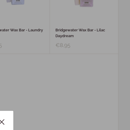
water Wax Bar - Laundry
Bridgewater Wax Bar - Lilac
Daydream
5
€8,95