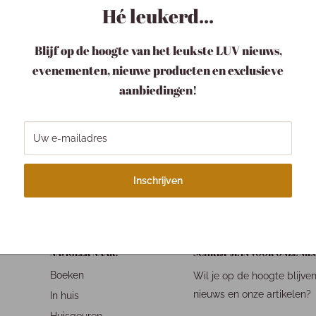
Storybook Dreams
Hé leukerd...
€8,95
Blijf op de hoogte van het leukste LUV nieuws,
evenementen, nieuwe producten en exclusieve
aanbiedingen!
w pakketje LUV
Verzending
Uw e-mailadres
pakketje is bij ons een
Binnen 1-3 werkdagen
tje.
Wegens drukte kan je
langer onderweg zijn!
Inschrijven
NAVIGEER NAAR:
SCHRIJF JE IN VOOR ONZE NI
Boeken
Wil je op de hoogte blijve
nieuws en onze artikelen?
In huis