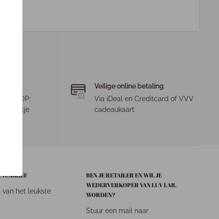
Veilige online betaling
. LET OP:
Via iDeal en Creditcard of VVV
 pakketje
cadeaukaart
EUWSBRIEF
BEN JE RETAILER EN WIL JE
WEDERVERKOPER VAN LUV LAB.
n van het leukste
WORDEN?
Stuur een mail naar