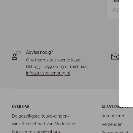
Rain
€8,95
Advies nodig?
Jou
Ons team staat voor je klaar.
Elk 
Bel
033 – 299 60 63
of mail naar
fees
info@luvspakenburg.nl
OVER ONS
KLANTENSERVICE
Retourneren
De gezelligste ‘leuke-dingen-
winkel’ in het hart van Nederland:
Verzenden
Bunschoten-Spakenburg.