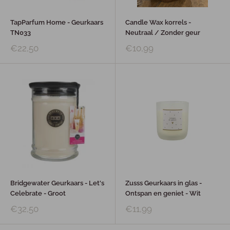
TapParfum Home - Geurkaars
Candle Wax korrels -
TN033
Neutraal / Zonder geur
€22,50
€10,99
Bridgewater Geurkaars - Let's
Zusss Geurkaars in glas -
Celebrate - Groot
Ontspan en geniet - Wit
€32,50
€11,99