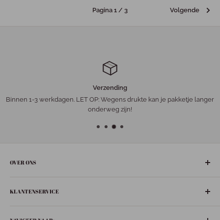
Pagina 1 / 3
Volgende
Verzending
Binnen 1-3 werkdagen. LET OP: Wegens drukte kan je pakketje langer
onderweg zijn!
OVER ONS
De gezelligste ‘leuke-dingen-winkel’ in het hart van Nederland:
KLANTENSERVICE
Bunschoten-Spakenburg.
Adres:
Retourneren
De Ziel 21