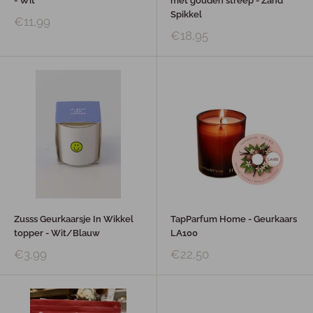
- Wit
met gouden streep - Zand
Spikkel
€11,99
€18,95
Zusss Geurkaarsje In Wikkel
TapParfum Home - Geurkaars
topper - Wit/Blauw
LA100
€3,99
€22,50