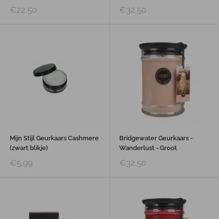
€22,50
€32,50
Mijn Stijl Geurkaars Cashmere
Bridgewater Geurkaars -
(zwart blikje)
Wanderlust - Groot
€5,99
€32,50