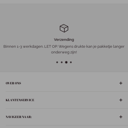
Verzending
Binnen 1-3 werkdagen. LET OP: Wegens drukte kan je pakketje langer
onderweg zijn!
OVER ONS
De gezelligste ‘leuke-dingen-winkel’ in het hart van Nederland:
KLANTENSERVICE
Bunschoten-Spakenburg.
Adres:
Retourneren
De Ziel 21
NAVIGEER NAAR:
Verzenden
3751 BT Bunschoten-Spakenburg
Privacybeleid
Boeken