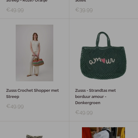
Streep - Roze/Oranje
Soleil
€49,99
€39,99
Zusss Crochet Shopper met
Zusss - Strandtas met
Streep
borduur amour -
Donkergroen
€49,99
€49,99