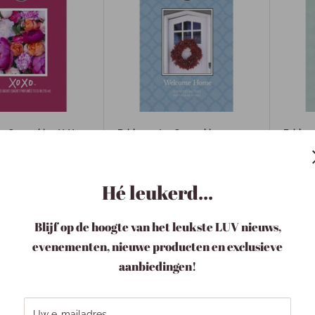
r Geurzakje - XoXo
Bridgewater Geurzakje -
Bridge
Welcome Home
Harves
€5,50
€5,5
Hé leukerd...
Blijf op de hoogte van het leukste LUV nieuws,
evenementen, nieuwe producten en exclusieve
aanbiedingen!
Uw e-mailadres