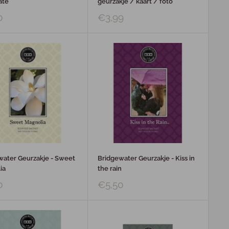
ate
geurzakje / kaart / foto
0
€3,99
water Geurzakje - Sweet
Bridgewater Geurzakje - Kiss in
ia
the rain
0
€5,50