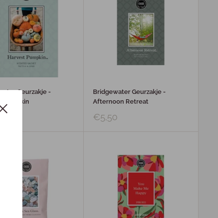
water Geurzakje -
Bridgewater Geurzakje -
t Pumpkin
Afternoon Retreat
0
€5,50