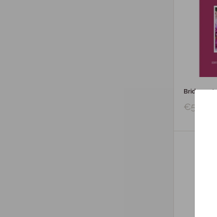
Bridgewate
€5,50