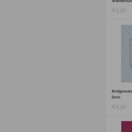
Wanderlus
€5,50
Bridgewate
Door
€5,50