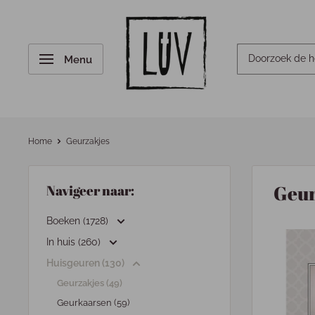
Menu
Home
Geurzakjes
Geur
Navigeer naar:
Boeken (1728)
In huis (260)
Huisgeuren (130)
Geurzakjes (49)
Geurkaarsen (59)