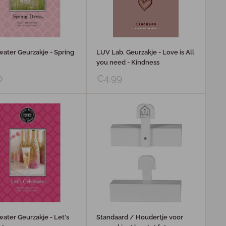
ater Geurzakje - Spring
LUV Lab. Geurzakje - Love is All
you need - Kindness
0
€4,99
ater Geurzakje - Let's
Standaard / Houdertje voor