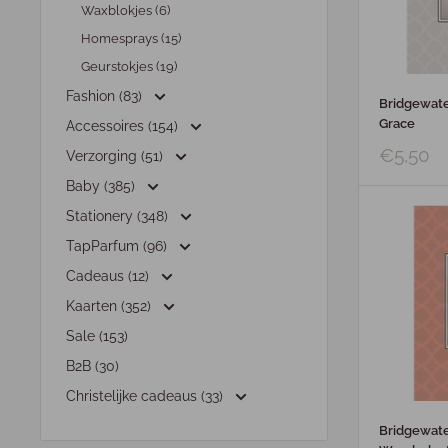
Waxblokjes (6)
Homesprays (15)
Geurstokjes (19)
Fashion (83)
Bridgewate
Grace
Accessoires (154)
€5,50
Verzorging (51)
Baby (385)
Stationery (348)
TapParfum (96)
Cadeaus (12)
Kaarten (352)
Sale (153)
B2B (30)
Christelijke cadeaus (33)
Bridgewate