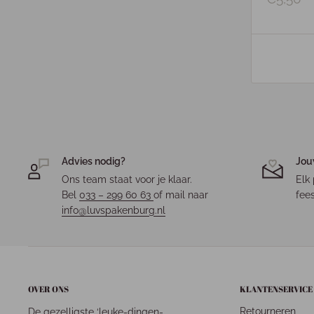
Advies nodig?
Jou
Ons team staat voor je klaar.
Elk 
Bel
033 – 299 60 63
of mail naar
fees
info@luvspakenburg.nl
OVER ONS
KLANTENSERVICE
Retourneren
De gezelligste ‘leuke-dingen-