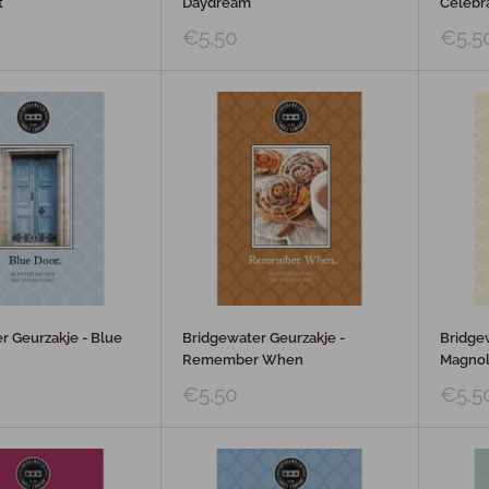
t
Daydream
Celebr
€5,50
€5,5
r Geurzakje - Blue
Bridgewater Geurzakje -
Bridge
Remember When
Magnol
€5,50
€5,5