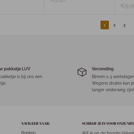
€9,9
1
2
3
w pakketje LUV
Verzending
pakketje is bij ons een
Binnen 1-3 werkdagen
tje.
Wegens drukte kan je
langer onderweg zijn!
NAVIGEER NAAR:
SCHRIJF JE IN VOOR ONZE NI
Boeken
Wil je op de hoogte blijve