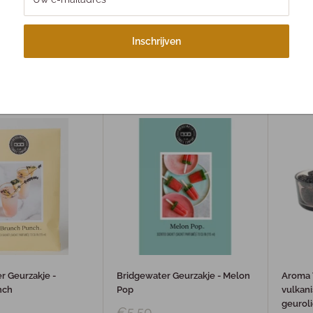
Inschrijven
r Geurzakje - Much
Bridgewater Geurzakje -
Bridgew
Lavender Fields
Sea Gl
€5,50
€5,5
r Geurzakje -
Bridgewater Geurzakje - Melon
Aroma 
nch
Pop
vulkan
geurol
€5,50