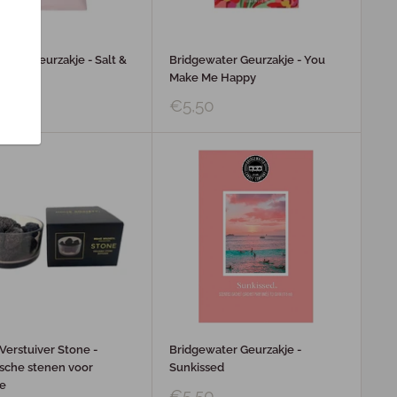
ater Geurzakje - Salt &
Bridgewater Geurzakje - You
ass
Make Me Happy
0
€5,50
Verstuiver Stone -
Bridgewater Geurzakje -
ische stenen voor
Sunkissed
ie
€5,50