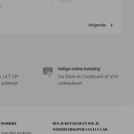
9
Volgende
Veilige online betaling
. LET OP:
Via iDeal en Creditcard of VVV
 pakketje
cadeaukaart
EUWSBRIEF
BEN JE RETAILER EN WIL JE
WEDERVERKOPER VAN LUV LAB.
n van het leukste