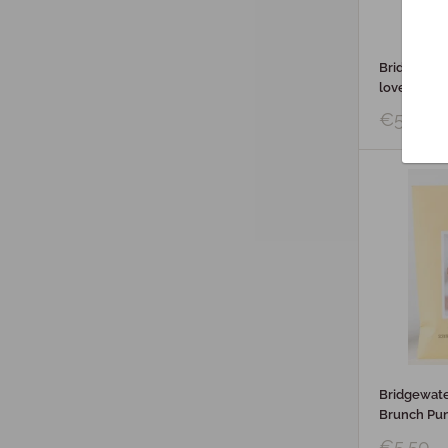
Bridgewate
love
€5,50
Bridgewate
Brunch Pu
€5,50