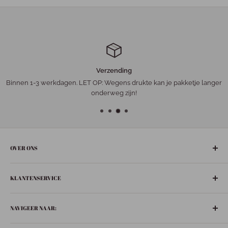
Verzending
Binnen 1-3 werkdagen. LET OP: Wegens drukte kan je pakketje langer
onderweg zijn!
OVER ONS
De gezelligste ‘leuke-dingen-winkel’ in het hart van Nederland:
KLANTENSERVICE
Bunschoten-Spakenburg.
Adres:
Retourneren
De Ziel 21
NAVIGEER NAAR:
Verzenden
3751 BT Bunschoten-Spakenburg
Privacybeleid
Boeken