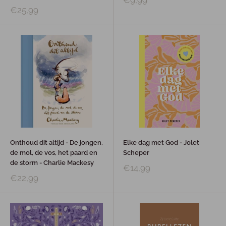
€25,99
Onthoud dit altijd - De jongen,
Elke dag met God - Jolet
de mol, de vos, het paard en
Scheper
de storm - Charlie Mackesy
€14,99
€22,99