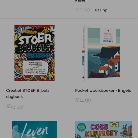
Pasen
€9,99
€12,99
Creatief STOER Bijbels
Pocket woordzoeker - Engels
dagboek
€11,99
€13,99