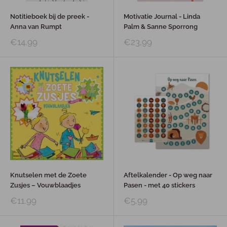
Notitieboek bij de preek -
Motivatie Journal - Linda
Anna van Rumpt
Palm & Sanne Sporrong
€14,99
€23,99
Knutselen met de Zoete
Aftelkalender - Op weg naar
Zusjes – Vouwblaadjes
Pasen - met 40 stickers
€11,99
€5,99