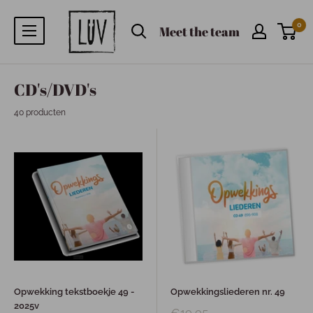
0
Meet the team
CD's/DVD's
40 producten
Opwekking tekstboekje 49 -
Opwekkingsliederen nr. 49
2025v
€19,95