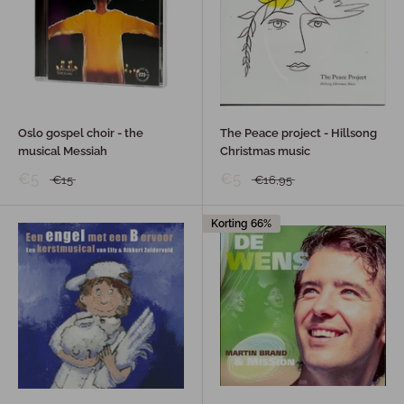
Oslo gospel choir - the
The Peace project - Hillsong
musical Messiah
Christmas music
€5
€5
€15
€16,95
Korting 66%