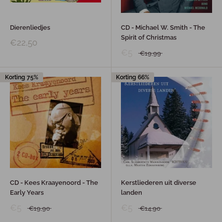
Dierenliedjes
CD - Michael W. Smith - The
Spirit of Christmas
€22,50
€5
€19,99
Korting 75%
Korting 66%
CD - Kees Kraayenoord - The
Kerstliederen uit diverse
Early Years
landen
€5
€5
€19,90
€14,90