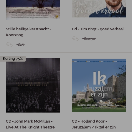
Stille heilige kerstnacht -
Cd - Tim zingt - goed verhaal
Koorzang
€5
€12,50
€5
€15
Korting 75%
CD - John Mark McMillan -
CD - Holland Koor -
Live At The Knight Theatre
Jeruzalem / Ik zal er zijn