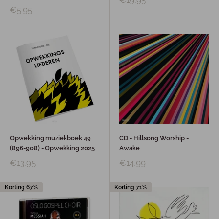
€5,95
Opwekking muziekboek 49
CD - Hillsong Worship -
(896-908) - Opwekking 2025
Awake
€13,95
€14,99
Korting 67%
Korting 71%