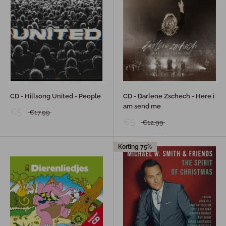
CD - Hillsong United - People
CD - Darlene Zschech - Here i
am send me
€5
€17,99
€5
€12,99
Korting 75%