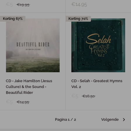
€5
€14,95
€19,95
Korting 67%
Korting 70%
CD - Jake Hamilton (Jesus
CD - Selah - Greatest Hymns
Culture) & the Sound -
Vol. 2
Beautiful Rider
€5
€16,50
€5
€14,95
Pagina 1 / 2
Volgende