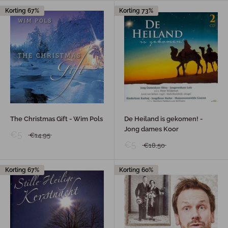
Korting 67%
Korting 73%
The Christmas Gift - Wim Pols
De Heiland is gekomen! -
Jong dames Koor
€5
€14,95
€5
€18,50
Korting 67%
Korting 60%