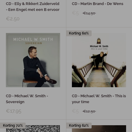
CD - Elly & Rikkert Zuiderveld
CD - Martin Brand - De Wens
- Een Engel met een B ervoor
€5
€14,50
€2,50
Korting 60%
CD - Michael W. Smith -
CD - Michael W. Smith - This is
Sovereign
your time
€17,95
€5
€12,50
Korting 72%
Korting 62%