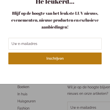
Hé leukerd...
Blijf op de hoogte van het leukste LUV nieuws,
evenementen, nieuwe producten en exclusieve
aanbiedingen!
w pakketje LUV
Verzending
pakketje is bij ons een
Binnen 1-3 werkdagen
Uw e-mailadres
tje.
Wegens drukte kan je
langer onderweg zijn!
Inschrijven
NAVIGEER NAAR:
SCHRIJF JE IN VOOR ONZE NI
Boeken
Wil je op de hoogte blijve
nieuws en onze artikelen?
In huis
Huisgeuren
Uw e-mailadres
Fashion