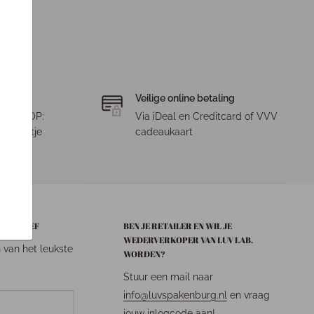
Veilige online betaling
. LET OP:
Via iDeal en Creditcard of VVV
 pakketje
cadeaukaart
EUWSBRIEF
BEN JE RETAILER EN WIL JE
WEDERVERKOPER VAN LUV LAB.
n van het leukste
WORDEN?
Stuur een mail naar
info@luvspakenburg.nl
en vraag
jouw inlogcode aan!