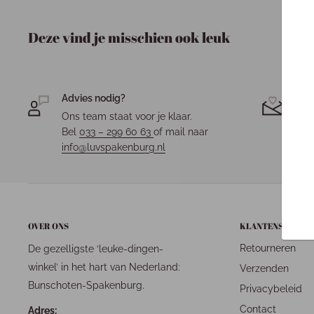
Deze vind je misschien ook leuk
Advies nodig?
Jou
Ons team staat voor je klaar.
Elk 
Bel
033 – 299 60 63
of mail naar
fees
info@luvspakenburg.nl
OVER ONS
KLANTENSERVICE
Retourneren
De gezelligste ‘leuke-dingen-
winkel’ in het hart van Nederland:
Verzenden
Bunschoten-Spakenburg.
Privacybeleid
Contact
Adres: