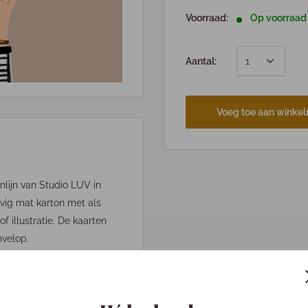
Voorraad:
Op voorraad
Aantal:
Voeg toe aan winke
ijn van Studio LUV in
vig mat karton met als
of illustratie. De kaarten
nvelop.
.)