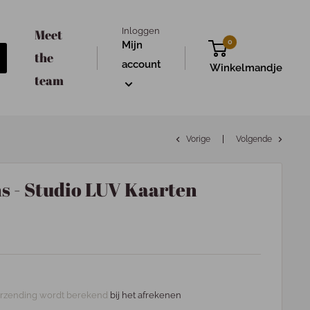
Inloggen
Meet
0
Mijn
the
account
Winkelmandje
team
Vorige
Volgende
s - Studio LUV Kaarten
rzending wordt berekend
bij het afrekenen