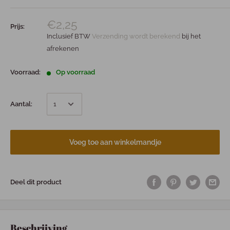
€2,25
Prijs:
Inclusief BTW
Verzending wordt berekend
bij het
afrekenen
Voorraad:
Op voorraad
Aantal:
Voeg toe aan winkelmandje
Deel dit product
Beschrijving