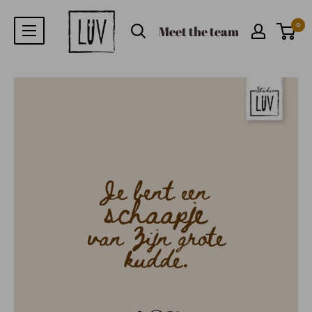
0
Meet the team