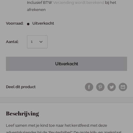
Inclusief BTW
Verzending wordt berekend
bij het
afrekenen
Voorraad:
Uitverkocht
Aantal:
Uitverkocht
Deel dit product
Beschrijving
Leef samen met je kind toe naar het kerstfeest met deze
adventskalender bij de 'Peuterbijbel". De grote kijk- en zoekplaat