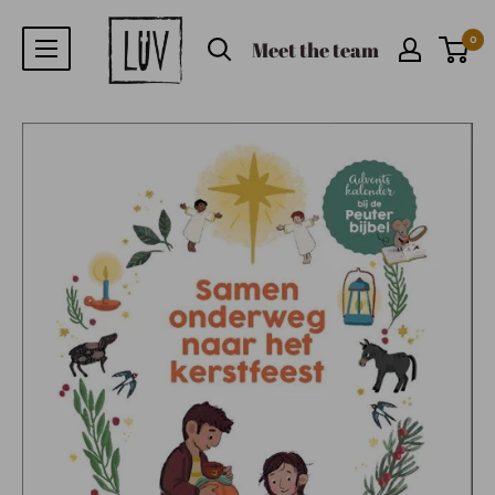
0
Meet the team