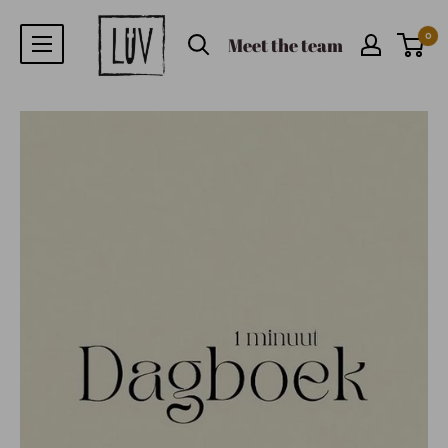
0
Meet the team