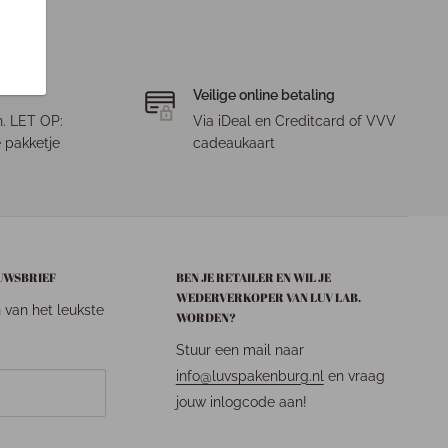
Veilige online betaling
. LET OP:
Via iDeal en Creditcard of VVV
 pakketje
cadeaukaart
EUWSBRIEF
BEN JE RETAILER EN WIL JE
WEDERVERKOPER VAN LUV LAB.
n van het leukste
WORDEN?
Stuur een mail naar
info@luvspakenburg.nl
en vraag
jouw inlogcode aan!