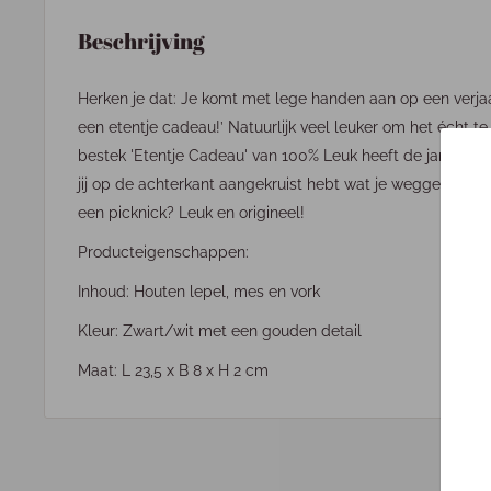
Beschrijving
Herken je dat: Je komt met lege handen aan op een verjaa
een etentje cadeau!’ Natuurlijk veel leuker om het écht 
bestek 'Etentje Cadeau' van 100% Leuk
heeft de jarige toc
jij op de achterkant aangekruist hebt wat je weggeeft: een
een picknick? Leuk en origineel!
Producteigenschappen:
Inhoud: Houten lepel, mes en vork
Kleur: Zwart/wit met een gouden detail
Maat: L 23,5 x B 8 x H 2 cm