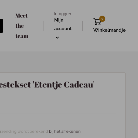
Inloggen
Meet
0
Mijn
the
account
Winkelmandje
team
estekset 'Etentje Cadeau'
rzending wordt berekend
bij het afrekenen