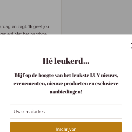
rdag en zegt: ‘Ik geef jou
te geven! Met het bamboe
h iets uit te pakken terwijl
 lunch, een diner of toch
Hé leukerd...
Blijf op de hoogte van het leukste LUV nieuws,
evenementen, nieuwe producten en exclusieve
aanbiedingen!
Uw e-mailadres
Inschrijven