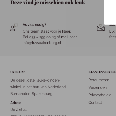
Deze vind je misschien ook leuk
Advies nodig?
Jou
Ons team staat voor je klaar.
Elk 
Bel
033 – 299 60 63
of mail naar
fees
info@luvspakenburg.nl
OVER ONS
KLANTENSERVICE
Retourneren
De gezelligste ‘leuke-dingen-
winkel’ in het hart van Nederland:
Verzenden
Bunschoten-Spakenburg.
Privacybeleid
Contact
Adres:
De Ziel 21