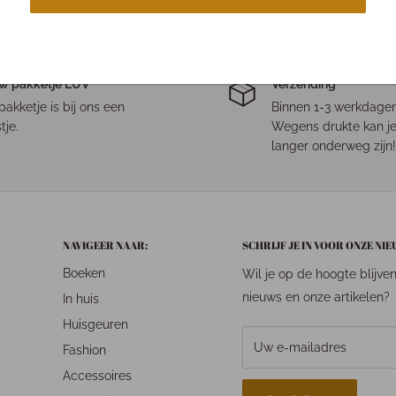
w pakketje LUV
Verzending
pakketje is bij ons een
Binnen 1-3 werkdagen
tje.
Wegens drukte kan je
langer onderweg zijn!
NAVIGEER NAAR:
SCHRIJF JE IN VOOR ONZE NI
Boeken
Wil je op de hoogte blijve
nieuws en onze artikelen?
In huis
Huisgeuren
Uw e-mailadres
Fashion
Accessoires