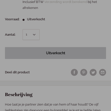
Inclusief BTW
Verzending wordt berekend
bij het
afrekenen
Voorraad:
Uitverkocht
Aantal:
Uitverkocht
Deel dit product
Beschrijving
Hoe laat je je partner zien dat je van hem of haar houdt? De vijf
liefdestalen zijn daarvoor een hulpmiddel: je kunt je liefde laten