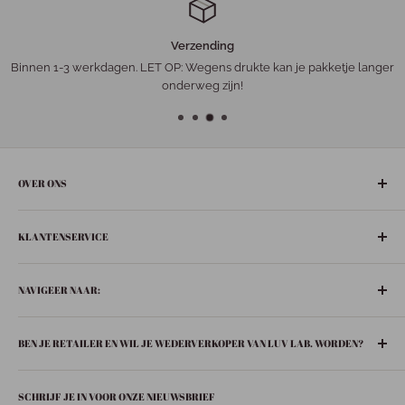
Verzending
Binnen 1-3 werkdagen. LET OP: Wegens drukte kan je pakketje langer
onderweg zijn!
OVER ONS
De gezelligste ‘leuke-dingen-winkel’ in het hart van Nederland:
KLANTENSERVICE
Bunschoten-Spakenburg.
Adres:
Retourneren
De Ziel 21
NAVIGEER NAAR:
Verzenden
3751 BT Bunschoten-Spakenburg
Privacybeleid
Boeken
033 299 6063
BEN JE RETAILER EN WIL JE WEDERVERKOPER VAN LUV LAB. WORDEN?
Contact
In huis
info@luvspakenburg.nl
Huisgeuren
Stuur een mail naar
info@luvspakenburg.nl
en vraag jouw
Onze openingstijden:
SCHRIJF JE IN VOOR ONZE NIEUWSBRIEF
inlogcode aan!
Fashion