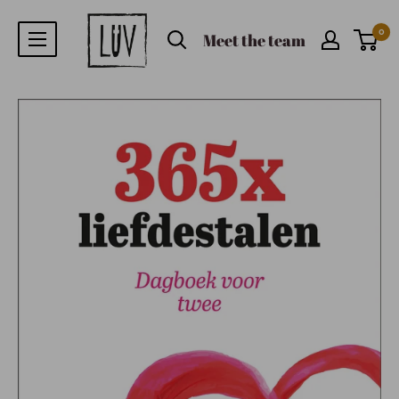
0
Meet the team