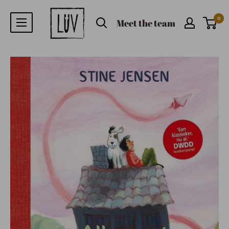
0
Meet the team