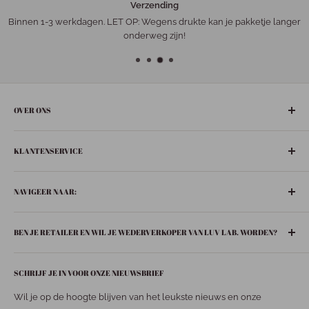
Verzending
Binnen 1-3 werkdagen. LET OP: Wegens drukte kan je pakketje langer
onderweg zijn!
OVER ONS
De gezelligste ‘leuke-dingen-winkel’ in het hart van Nederland:
KLANTENSERVICE
Bunschoten-Spakenburg.
Adres:
Retourneren
De Ziel 21
NAVIGEER NAAR:
Verzenden
3751 BT Bunschoten-Spakenburg
Privacybeleid
Boeken
033 299 6063
BEN JE RETAILER EN WIL JE WEDERVERKOPER VAN LUV LAB. WORDEN?
Contact
In huis
info@luvspakenburg.nl
Huisgeuren
Stuur een mail naar
info@luvspakenburg.nl
en vraag jouw
Onze openingstijden:
SCHRIJF JE IN VOOR ONZE NIEUWSBRIEF
inlogcode aan!
Fashion
Maandag: 13.00- 18.00 uur
Accessoires
Wil je op de hoogte blijven van het leukste nieuws en onze
Dinsdag: 09.30 - 18.00 uur