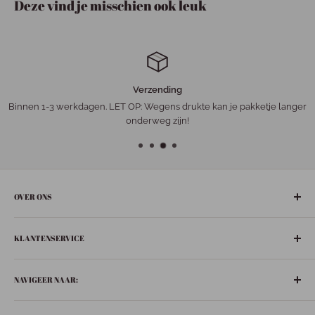
Deze vind je misschien ook leuk
Verzending
Binnen 1-3 werkdagen. LET OP: Wegens drukte kan je pakketje langer
onderweg zijn!
OVER ONS
De gezelligste ‘leuke-dingen-winkel’ in het hart van Nederland:
KLANTENSERVICE
Bunschoten-Spakenburg.
Adres:
Retourneren
De Ziel 21
NAVIGEER NAAR:
Verzenden
3751 BT Bunschoten-Spakenburg
Privacybeleid
Boeken
033 299 6063