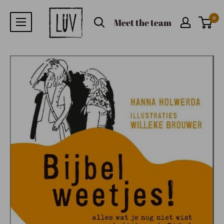
0
Meet the team