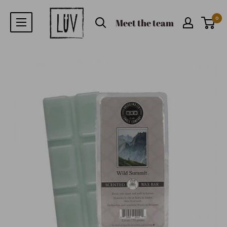
0
Meet the team