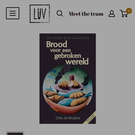
0
Meet the team