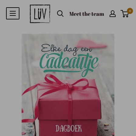
0
Meet the team