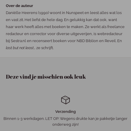
Over de auteur
Daniëlle Heerens (1990) woont in Nunspeet en leest alles wat los
en vast zit. Het liefst de hele dag. En gelukkig kan dat ook, want
haar werk heeft alles met boeken te maken. Ze werkt als freelance
redacteur en corrector voor diverse uitgeverijen, is webredacteur
bij Sestra.nl en recenseert boeken voor NBD Biblion en Reveil. En
last but not least
… ze schrijft.
Deze vind je misschien ook leuk
Verzending
Binnen 1-3 werkdagen. LET OP: Wegens drukte kan je pakketje langer
onderweg zijn!