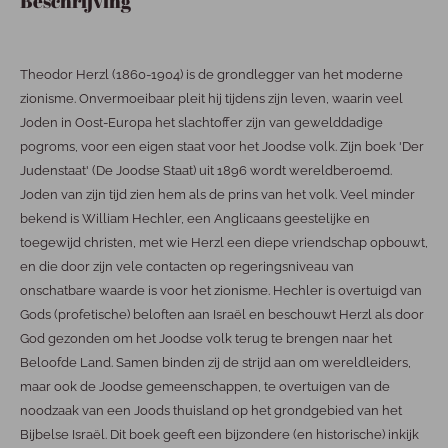
Beschrijving
Theodor Herzl (1860-1904) is de grondlegger van het moderne
zionisme. Onvermoeibaar pleit hij tijdens zijn leven, waarin veel
Joden in Oost-Europa het slachtoffer zijn van gewelddadige
pogroms, voor een eigen staat voor het Joodse volk. Zijn boek 'Der
Judenstaat' (De Joodse Staat) uit 1896 wordt wereldberoemd.
Joden van zijn tijd zien hem als de prins van het volk. Veel minder
bekend is William Hechler, een Anglicaans geestelijke en
toegewijd christen, met wie Herzl een diepe vriendschap opbouwt,
en die door zijn vele contacten op regeringsniveau van
onschatbare waarde is voor het zionisme. Hechler is overtuigd van
Gods (profetische) beloften aan Israël en beschouwt Herzl als door
God gezonden om het Joodse volk terug te brengen naar het
Beloofde Land. Samen binden zij de strijd aan om wereldleiders,
maar ook de Joodse gemeenschappen, te overtuigen van de
noodzaak van een Joods thuisland op het grondgebied van het
Bijbelse Israël. Dit boek geeft een bijzondere (en historische) inkijk