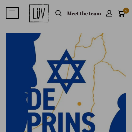
0
Meet the team