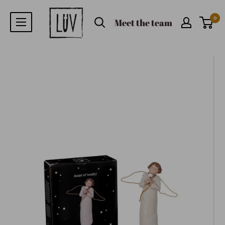
0
Meet the team