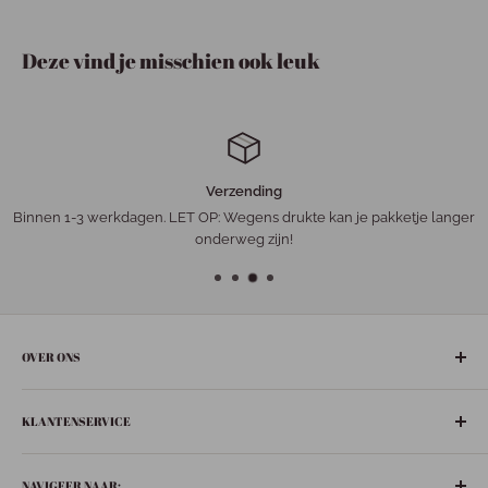
Deze vind je misschien ook leuk
Verzending
Binnen 1-3 werkdagen. LET OP: Wegens drukte kan je pakketje langer
onderweg zijn!
OVER ONS
De gezelligste ‘leuke-dingen-winkel’ in het hart van Nederland:
KLANTENSERVICE
Bunschoten-Spakenburg.
Adres:
Retourneren
De Ziel 21
NAVIGEER NAAR: