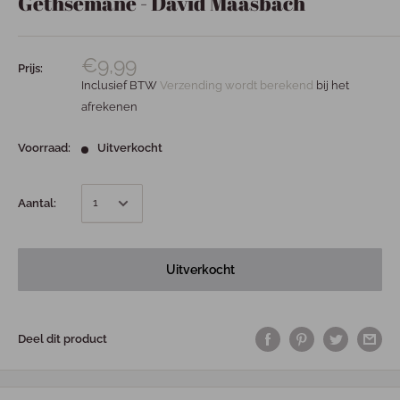
Gethsemané - David Maasbach
€9,99
Prijs:
Inclusief BTW
Verzending wordt berekend
bij het
afrekenen
Voorraad:
Uitverkocht
Aantal:
Uitverkocht
Deel dit product