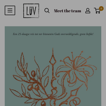
0
Meet the team