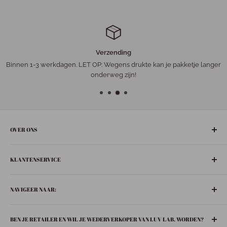
Verzending
Binnen 1-3 werkdagen. LET OP: Wegens drukte kan je pakketje langer
onderweg zijn!
OVER ONS
De gezelligste ‘leuke-dingen-winkel’ in het hart van Nederland:
KLANTENSERVICE
Bunschoten-Spakenburg.
Adres:
Retourneren
De Ziel 21
NAVIGEER NAAR:
Verzenden
3751 BT Bunschoten-Spakenburg
Privacybeleid
Boeken
033 299 6063
BEN JE RETAILER EN WIL JE WEDERVERKOPER VAN LUV LAB. WORDEN?
Contact
In huis
info@luvspakenburg.nl