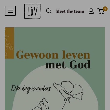
0
Meet the team