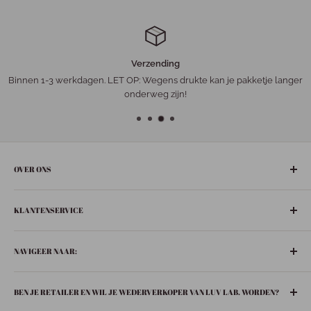
Verzending
Binnen 1-3 werkdagen. LET OP: Wegens drukte kan je pakketje langer
onderweg zijn!
OVER ONS
De gezelligste ‘leuke-dingen-winkel’ in het hart van Nederland:
KLANTENSERVICE
Bunschoten-Spakenburg.
Adres:
Retourneren
De Ziel 21
NAVIGEER NAAR:
Verzenden
3751 BT Bunschoten-Spakenburg
Privacybeleid
Boeken
033 299 6063
BEN JE RETAILER EN WIL JE WEDERVERKOPER VAN LUV LAB. WORDEN?
Contact
In huis
info@luvspakenburg.nl