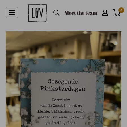
0
Meet the team