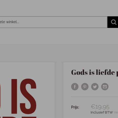
Gods is liefde
€19,95
Prijs:
Inclusief BTW
Ve