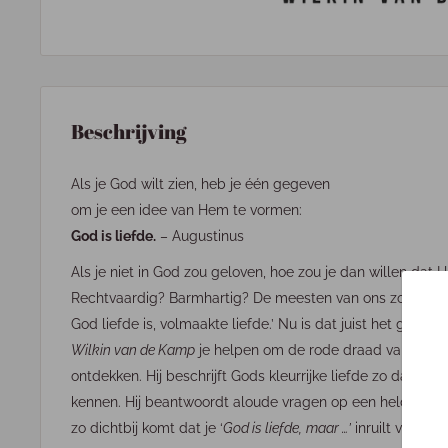
Beschrijving
Als je God wilt zien, heb je één gegeven
om je een idee van Hem te vormen:
God is liefde.
– Augustinus
Als je niet in God zou geloven, hoe zou je dan willen dat Hi
Rechtvaardig? Barmhartig? De meesten van ons zouden ze
God liefde is, volmaakte liefde.’ Nu is dat juist het goede 
Wilkin van de Kamp
je helpen om de rode draad van Gods li
ontdekken. Hij beschrijft Gods kleurrijke liefde zo dat je e
kennen. Hij beantwoordt aloude vragen op een heldere ma
zo dichtbij komt dat je ‘
God is liefde,
maar …’
inruilt voor
‘Go