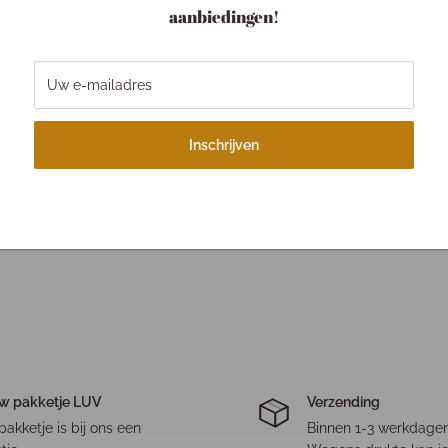
aanbiedingen!
Uw e-mailadres
Inschrijven
w pakketje LUV
Verzending
pakketje is bij ons een
Binnen 1-3 werkdagen