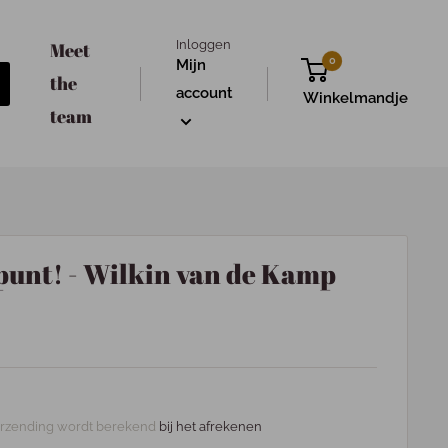
Inloggen
Meet
0
Mijn
the
account
Winkelmandje
team
 punt! - Wilkin van de Kamp
rzending wordt berekend
bij het afrekenen