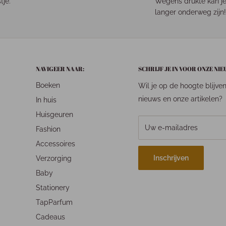
tje.
Wegens drukte kan je
langer onderweg zijn!
NAVIGEER NAAR:
SCHRIJF JE IN VOOR ONZE NI
Boeken
Wil je op de hoogte blijve
nieuws en onze artikelen?
In huis
Huisgeuren
Uw e-mailadres
Fashion
Accessoires
Inschrijven
Verzorging
Baby
Stationery
TapParfum
Cadeaus