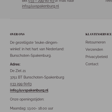
Bel
033 – 299 60 63
of mail naar
fees
info@luvspakenburg.nl
OVER ONS
KLANTENSERVICE
Retourneren
De gezelligste ‘leuke-dingen-
winkel’ in het hart van Nederland:
Verzenden
Bunschoten-Spakenburg.
Privacybeleid
Contact
Adres:
De Ziel 21
3751 BT Bunschoten-Spakenburg
033 299 6063
info@luvspakenburg.nl
Onze openingstijden:
Maandag: 13.00- 18.00 uur