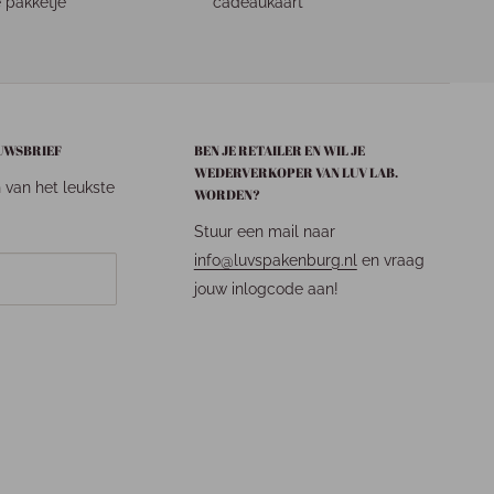
 pakketje
cadeaukaart
EUWSBRIEF
BEN JE RETAILER EN WIL JE
WEDERVERKOPER VAN LUV LAB.
n van het leukste
WORDEN?
Stuur een mail naar
info@luvspakenburg.nl
en vraag
jouw inlogcode aan!