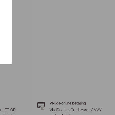
Veilige online betaling
. LET OP:
Via iDeal en Creditcard of VVV