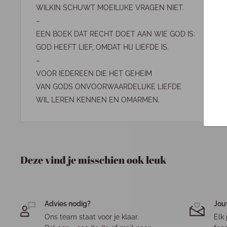
WILKIN SCHUWT MOEILIJKE VRAGEN NIET.
–
EEN BOEK DAT RECHT DOET AAN WIE GOD IS:
GOD HEEFT LIEF, OMDAT HIJ LIEFDE IS.
–
VOOR IEDEREEN DIE HET GEHEIM
VAN GODS ONVOORWAARDELIJKE LIEFDE
WIL LEREN KENNEN EN OMARMEN.
Deze vind je misschien ook leuk
Advies nodig?
Jou
Ons team staat voor je klaar.
Elk 