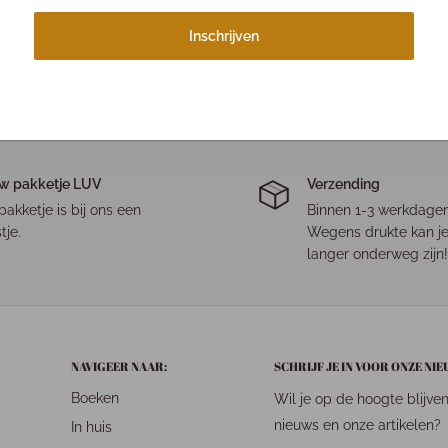
Inschrijven
w pakketje LUV
Verzending
pakketje is bij ons een
Binnen 1-3 werkdagen
tje.
Wegens drukte kan je
langer onderweg zijn!
NAVIGEER NAAR:
SCHRIJF JE IN VOOR ONZE NI
Boeken
Wil je op de hoogte blijve
nieuws en onze artikelen?
In huis