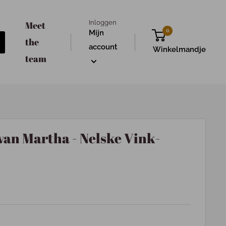
Inloggen
Meet
0
Mijn
the
account
Winkelmandje
team
van Martha - Nelske Vink-