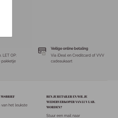
Veilige online betaling
. LET OP:
Via iDeal en Creditcard of VVV
 pakketje
cadeaukaart
EUWSBRIEF
BEN JE RETAILER EN WIL JE
WEDERVERKOPER VAN LUV LAB.
n van het leukste
WORDEN?
Stuur een mail naar