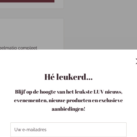
egelmatig compleet
unnen redden en Jezus'
e vrouwen herkennen zich
 kennen als een vrouw die
Hé leukerd...
de weer is. Ze vindt het
el koos, maar maakt dat wat
Blijf op de hoogte van het leukste LUV nieuws,
evenementen, nieuwe producten en exclusieve
e voorbeelden uit haar
aanbiedingen!
rt de lezer op haar eigen
 op een gezonde manier in
Uw e-mailadres