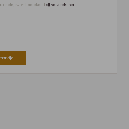
rzending wordt berekend
bij het afrekenen
lmandje