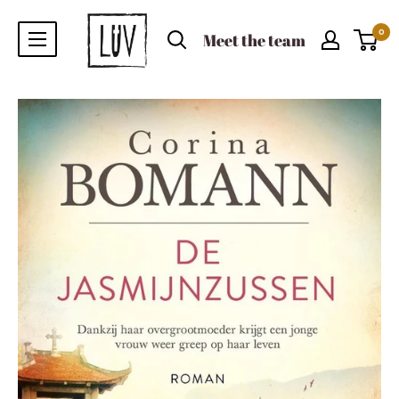
0
Meet the team