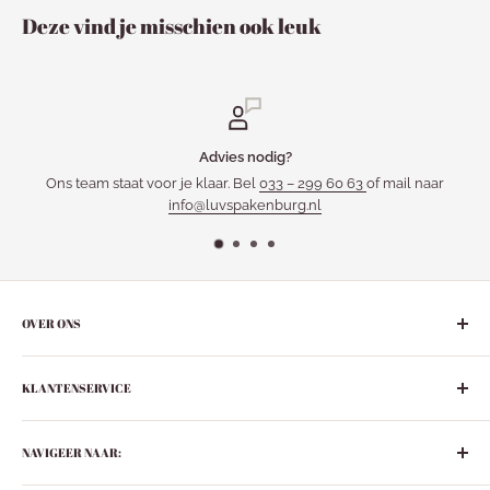
Deze vind je misschien ook leuk
Advies nodig?
am staat voor je klaar. Bel
033 – 299 60 63
of mail naar
info@luvspakenburg.nl
OVER ONS
De gezelligste ‘leuke-dingen-winkel’ in het hart van Nederland:
KLANTENSERVICE
Bunschoten-Spakenburg.
Adres:
Retourneren
De Ziel 21
NAVIGEER NAAR:
Verzenden
3751 BT Bunschoten-Spakenburg
Privacybeleid