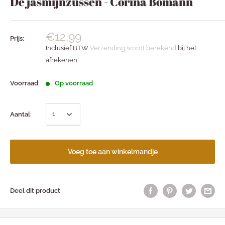
De jasmijnzussen - Corina Bomann
€12,99
Prijs:
Inclusief BTW
Verzending wordt berekend
bij het
afrekenen
Voorraad:
Op voorraad
Aantal:
Voeg toe aan winkelmandje
Deel dit product