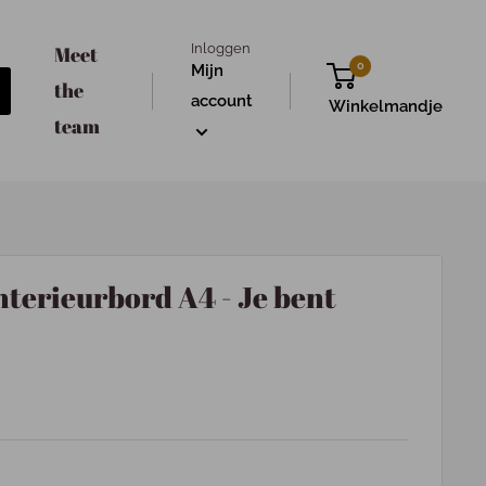
Inloggen
Meet
0
Mijn
the
account
Winkelmandje
team
nterieurbord A4 - Je bent