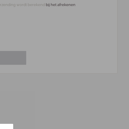
rzending wordt berekend
bij het afrekenen