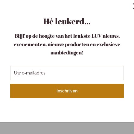
Hé leukerd...
cm).
Blijf op de hoogte van het leukste LUV nieuws,
evenementen, nieuwe producten en exclusieve
aanbiedingen!
Uw e-mailadres
w pakketje LUV
Verzending
pakketje is bij ons een
Binnen 1-3 werkdagen
Inschrijven
tje.
Wegens drukte kan je
langer onderweg zijn!