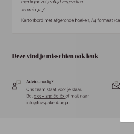
mijn liefde zal je altijd vergezellen.
Jeremia 31:3'
Kartonbord met afgeronde hoeken, A4 formaat (ca 21x28
Deze vind je misschien ook leuk
Advies nodig?
Jou
Ons team staat voor je klaar.
Elk 
Bel
033 – 299 60 63
of mail naar
fees
info@luvspakenburg.nl