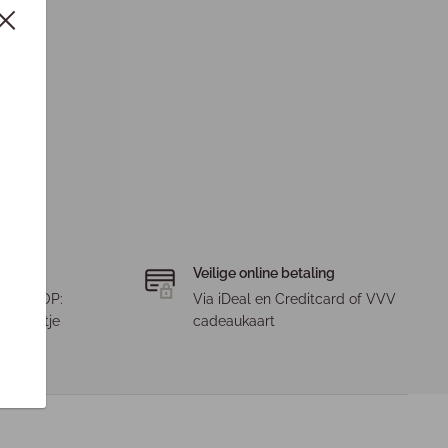
Veilige online betaling
. LET OP:
Via iDeal en Creditcard of VVV
 pakketje
cadeaukaart