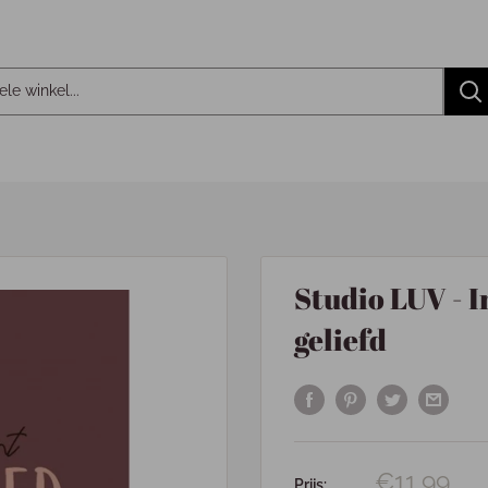
Studio LUV - I
geliefd
€11,99
Prijs: