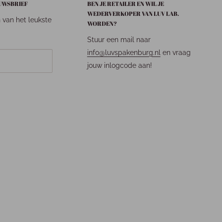
EUWSBRIEF
BEN JE RETAILER EN WIL JE
WEDERVERKOPER VAN LUV LAB.
n van het leukste
WORDEN?
Stuur een mail naar
info@luvspakenburg.nl
en vraag
jouw inlogcode aan!