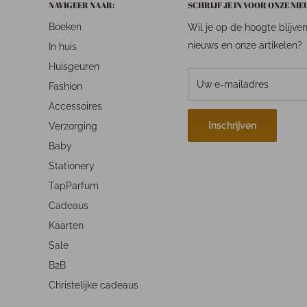
NAVIGEER NAAR:
SCHRIJF JE IN VOOR ONZE NI
Boeken
Wil je op de hoogte blijve
nieuws en onze artikelen?
In huis
Huisgeuren
Uw e-mailadres
Fashion
Accessoires
Inschrijven
Verzorging
Baby
Stationery
TapParfum
Cadeaus
Kaarten
Sale
B2B
Christelijke cadeaus