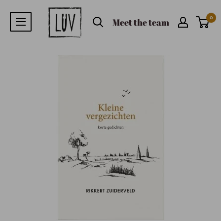
0
Meet the team