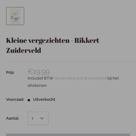
Kleine vergezichten - Rikkert
Zuiderveld
€19,99
Prijs:
Inclusief BTW
Verzending wordt berekend
bij het
afrekenen
Voorraad:
Uitverkocht
Aantal: