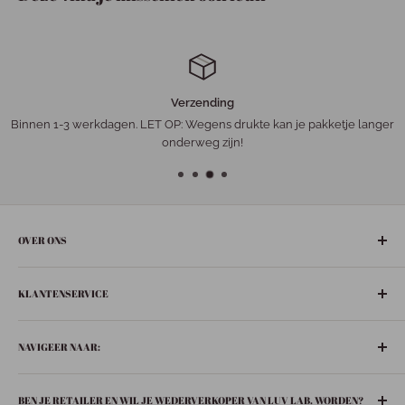
Verzending
Binnen 1-3 werkdagen. LET OP: Wegens drukte kan je pakketje langer
onderweg zijn!
OVER ONS
De gezelligste ‘leuke-dingen-winkel’ in het hart van Nederland:
KLANTENSERVICE
Bunschoten-Spakenburg.
Adres:
Retourneren
De Ziel 21
NAVIGEER NAAR:
Verzenden
3751 BT Bunschoten-Spakenburg
Privacybeleid
Boeken
033 299 6063
BEN JE RETAILER EN WIL JE WEDERVERKOPER VAN LUV LAB. WORDEN?
Contact
In huis