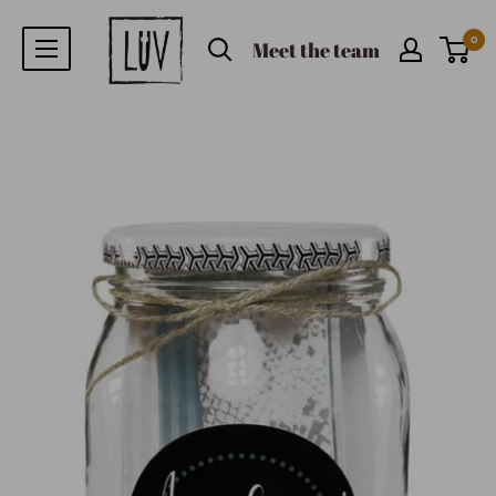
0
Meet the team