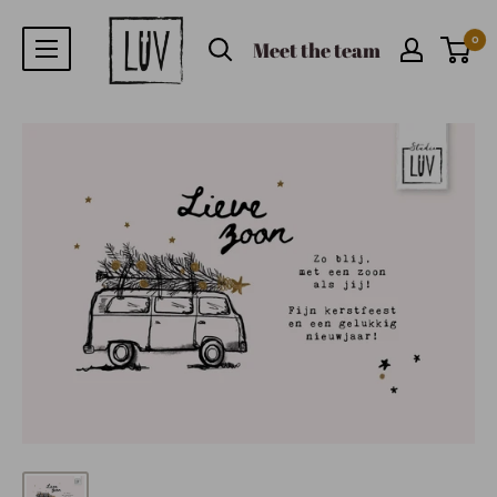
0
Meet the team