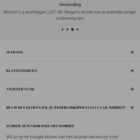
Verzending
Binnen 1-3 werkdagen. LET OP: Wegens drukte kan je pakketje langer
onderweg zijn!
OVER ONS
De gezelligste ‘leuke-dingen-winkel’ in het hart van Nederland:
KLANTENSERVICE
Bunschoten-Spakenburg.
Adres:
Retourneren
De Ziel 21
NAVIGEER NAAR:
Verzenden
3751 BT Bunschoten-Spakenburg
Privacybeleid
Boeken
033 299 6063
BEN JE RETAILER EN WIL JE WEDERVERKOPER VAN LUV LAB. WORDEN?
Contact
In huis
info@luvspakenburg.nl
Huisgeuren
Stuur een mail naar
info@luvspakenburg.nl
en vraag jouw
Onze openingstijden:
SCHRIJF JE IN VOOR ONZE NIEUWSBRIEF
inlogcode aan!
Fashion
Maandag: 13.00- 18.00 uur
Accessoires
Wil je op de hoogte blijven van het leukste nieuws en onze
Dinsdag: 09.30 - 18.00 uur