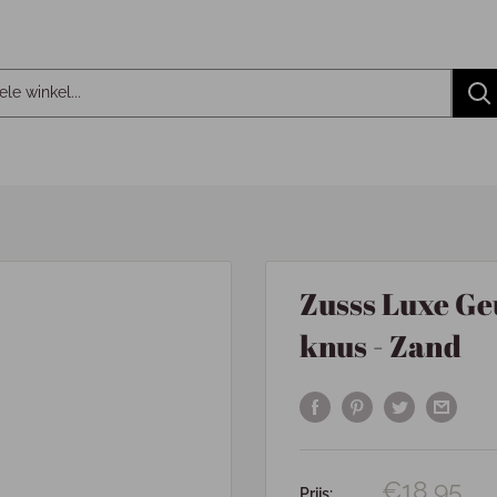
Zusss Luxe Ge
knus - Zand
€18,95
Prijs: