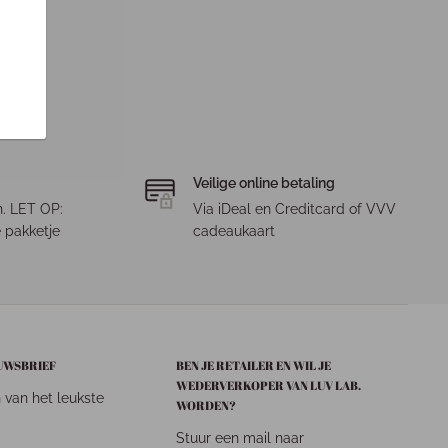
Veilige online betaling
. LET OP:
Via iDeal en Creditcard of VVV
 pakketje
cadeaukaart
EUWSBRIEF
BEN JE RETAILER EN WIL JE
WEDERVERKOPER VAN LUV LAB.
n van het leukste
WORDEN?
Stuur een mail naar