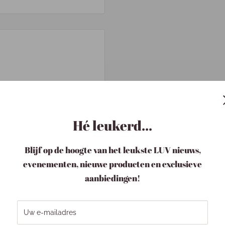
Hé leukerd...
dit een zeer geschikt item
enprint afgebeeld samen
Blijf op de hoogte van het leukste LUV nieuws,
voorzien van een gouden
ft een zandkleur en is in
evenementen, nieuwe producten en exclusieve
t dezelfde bloemenprint als
aanbiedingen!
s ook. Daaronder staat weer
geveer 55 branduren
Uw e-mailadres