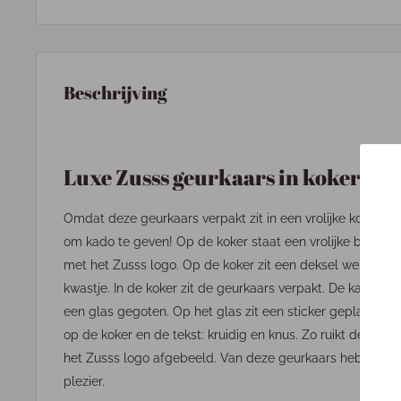
Beschrijving
Luxe Zusss geurkaars in koker
Omdat deze geurkaars verpakt zit in een vrolijke koker, is 
om
kado t
e geven! Op de koker staat een vrolijke bloem
met het Zusss logo. Op de koker zit een deksel welke is 
kwastje. In de koker zit de geurkaars verpakt. De kaars hee
een glas gegoten. Op het glas zit een sticker geplakt me
op de koker en de tekst: kruidig en knus. Zo ruikt de kaar
het Zusss logo afgebeeld. Van deze geurkaars heb je on
plezier.