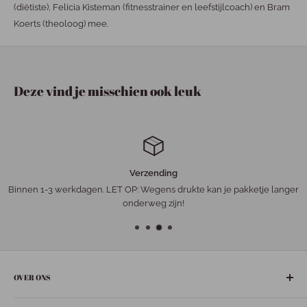
(diëtiste), Felicia Kisteman (fitnesstrainer en leefstijlcoach) en Bram
Koerts (theoloog) mee.
Deze vind je misschien ook leuk
Verzending
Binnen 1-3 werkdagen. LET OP: Wegens drukte kan je pakketje langer
onderweg zijn!
OVER ONS
De gezelligste ‘leuke-dingen-winkel’ in het hart van Nederland: