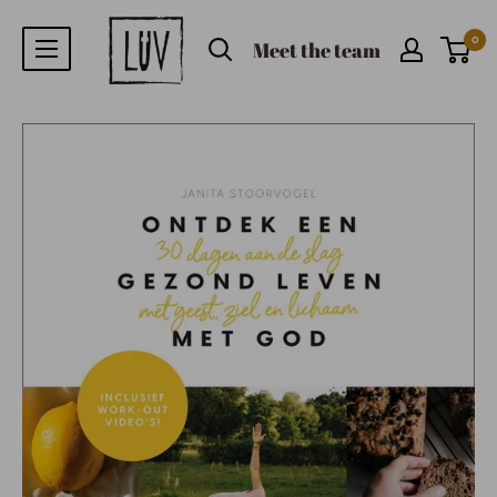
0
Meet the team