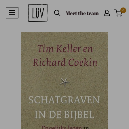
0
Meet the team