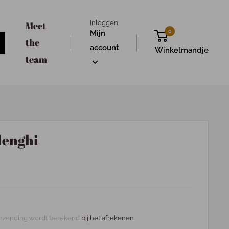
Inloggen
Meet
0
Mijn
the
account
Winkelmandje
team
lenghi
rzending wordt berekend
bij het afrekenen