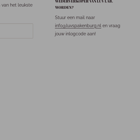
WEDERVERKOPER VAN LUV LAB.
n van het leukste
WORDEN?
Stuur een mail naar
info@luvspakenburg.nl
en vraag
jouw inlogcode aan!