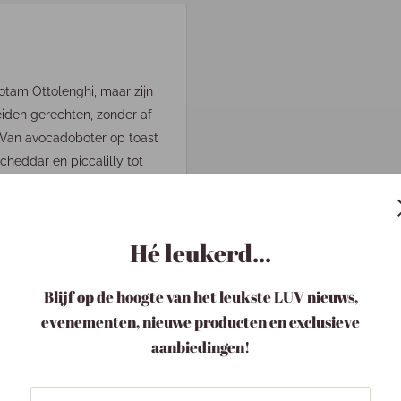
Yotam Ottolenghi, maar zijn
iden gerechten, zonder af
 Van avocadoboter op toast
heddar en piccalilly tot
en munt-en-pistache-
Hé leukerd...
verleidelijk smaken. Met
 betrekking hebben op het
Blijf op de hoogte van het leukste LUV nieuws,
evenementen, nieuwe producten en exclusieve
aanbiedingen!
zalem thuiskoks wereldwijd
e verleiden. Vorig jaar
 heerlijk zoete recepten.