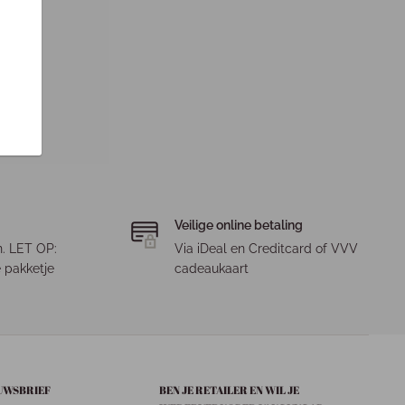
Veilige online betaling
. LET OP:
Via iDeal en Creditcard of VVV
 pakketje
cadeaukaart
EUWSBRIEF
BEN JE RETAILER EN WIL JE