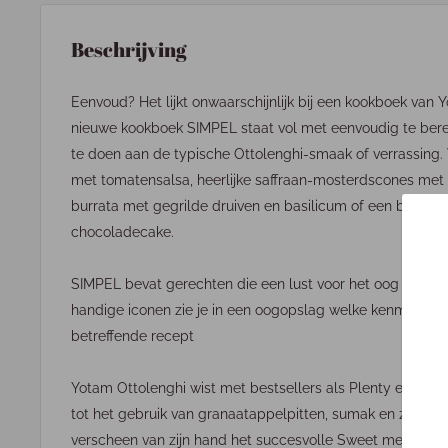
Beschrijving
Eenvoud? Het lijkt onwaarschijnlijk bij een kookboek van 
nieuwe kookboek SIMPEL staat vol met eenvoudig te bere
te doen aan de typische Ottolenghi-smaak of verrassing.
met tomatensalsa, heerlijke saffraan-mosterdscones met c
burrata met gegrilde druiven en basilicum of een bevror
chocoladecake.
SIMPEL bevat gerechten die een lust voor het oog zijn en 
handige iconen zie je in een oogopslag welke kenmerken
betreffende recept
Yotam Ottolenghi wist met bestsellers als Plenty en Jeru
tot het gebruik van granaatappelpitten, sumak en za'atar t
verscheen van zijn hand het succesvolle Sweet met tal van