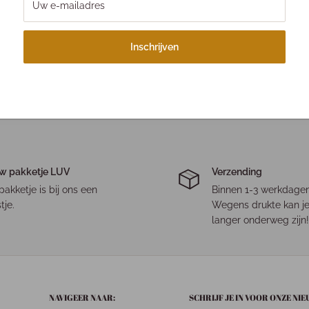
Uw e-mailadres
ts en delicatessenzaken in
Inschrijven
w pakketje LUV
Verzending
pakketje is bij ons een
Binnen 1-3 werkdagen
tje.
Wegens drukte kan je
langer onderweg zijn!
NAVIGEER NAAR:
SCHRIJF JE IN VOOR ONZE NI