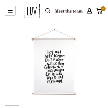
0
Meet the team