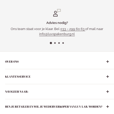
Advies nodig?
Ons team staat voor je klaar. Bel
033 – 299 60 63
of mail naar
info@luvspakenburg.nl
OVER ONS
De gezelligste ‘leuke-dingen-winkel’ in het hart van Nederland:
KLANTENSERVICE
Bunschoten-Spakenburg.
Adres:
Retourneren
De Ziel 21
NAVIGEER NAAR:
Verzenden
3751 BT Bunschoten-Spakenburg
Privacybeleid
Boeken
033 299 6063
BEN JE RETAILER EN WIL JE WEDERVERKOPER VAN LUV LAB. WORDEN?
Contact
In huis
info@luvspakenburg.nl