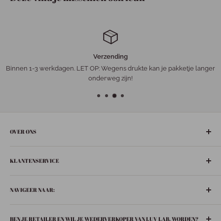
Verzending
Binnen 1-3 werkdagen. LET OP: Wegens drukte kan je pakketje langer
onderweg zijn!
OVER ONS
De gezelligste ‘leuke-dingen-winkel’ in het hart van Nederland:
KLANTENSERVICE
Bunschoten-Spakenburg.
Adres:
Retourneren
De Ziel 21
NAVIGEER NAAR:
Verzenden
3751 BT Bunschoten-Spakenburg
Privacybeleid
Boeken
033 299 6063
BEN JE RETAILER EN WIL JE WEDERVERKOPER VAN LUV LAB. WORDEN?
Contact
In huis