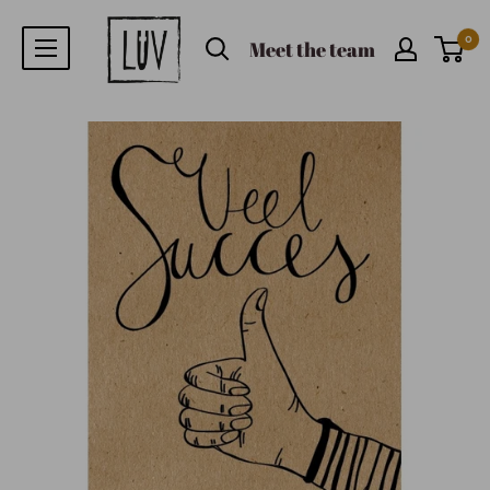
0
Meet the team