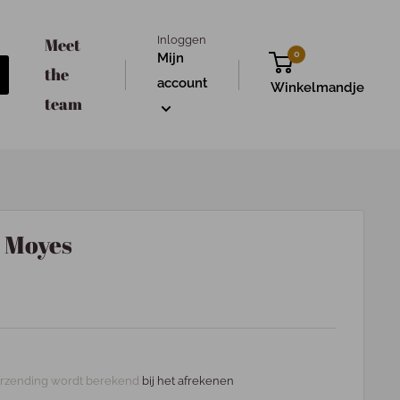
Inloggen
Meet
0
Mijn
the
account
Winkelmandje
team
o Moyes
rzending wordt berekend
bij het afrekenen