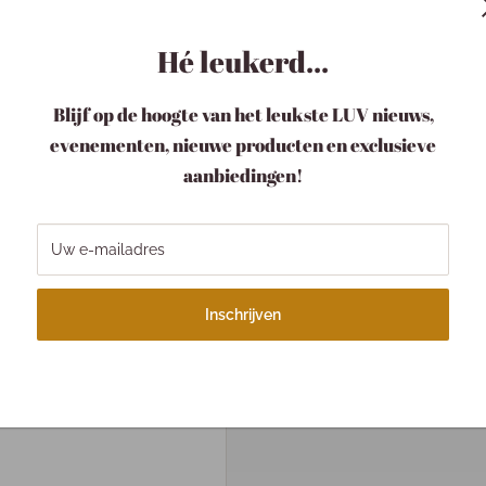
even niet bepaald een
Hé leukerd...
ontmoet, lijken heden en
eland, maar intussen speelt
Blijf op de hoogte van het leukste LUV nieuws,
r om de kloof te
evenementen, nieuwe producten en exclusieve
iezen tussen deze twee
aanbiedingen!
erbare vriendin sinds ik
Uw e-mailadres
ntuurlijk gekleed.' NBD
Inschrijven