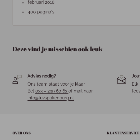
februari 2018
400 pagina's
Deze vind je misschien ook leuk
Advies nodig?
Jou
Ons team staat voor je klaar.
Elk 
Bel
033 – 299 60 63
of mail naar
fees
info@luvspakenburg.nl
OVER ONS
KLANTENSERVICE