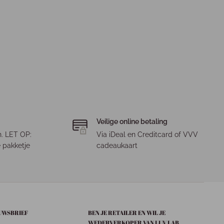
Veilige online betaling
. LET OP:
Via iDeal en Creditcard of VVV
 pakketje
cadeaukaart
EUWSBRIEF
BEN JE RETAILER EN WIL JE
WEDERVERKOPER VAN LUV LAB.