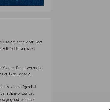
nkt ze dat haar relatie met
hzelf niet te verliezen
e You) en 'Een leven na jou'
e Lou in de hoofdrol.
 ze is alleen afgereisd
t Sam dit avontuur zal
iepe gegooid, want het
 zich af in de hoogste