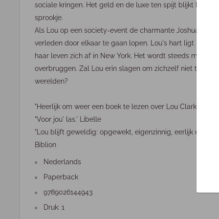
sociale kringen. Het geld en de luxe ten spijt blijkt hun l
sprookje.
Als Lou op een society-event de charmante Joshua Ryan 
verleden door elkaar te gaan lopen. Lou's hart ligt in Eng
haar leven zich af in New York. Het wordt steeds moeilijke
overbruggen. Zal Lou erin slagen om zichzelf niet te verl
werelden?
"Heerlijk om weer een boek te lezen over Lou Clark, een di
"Voor jou' las.' Libelle
"Lou blijft geweldig: opgewekt, eigenzinnig, eerlijk en avo
Biblion
Nederlands
Paperback
9789026144943
Druk: 1