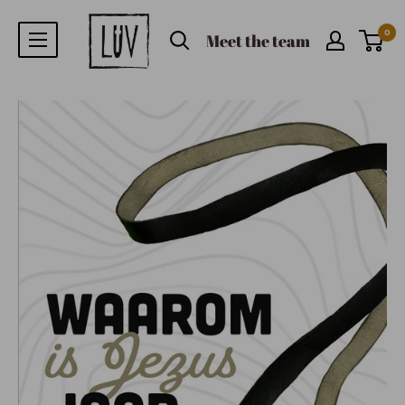
0
Meet the team