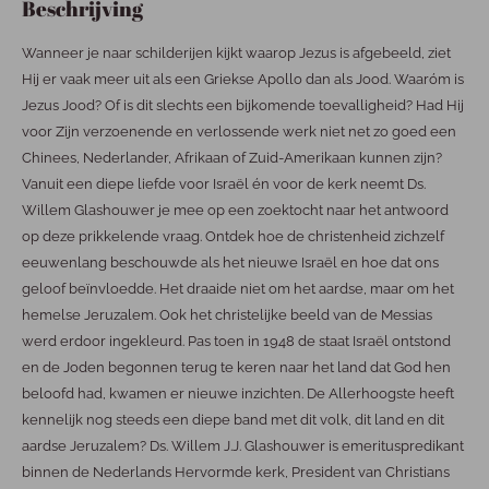
Beschrijving
Wanneer je naar schilderijen kijkt waarop Jezus is afgebeeld, ziet
Hij er vaak meer uit als een Griekse Apollo dan als Jood. Waaróm is
Jezus Jood? Of is dit slechts een bijkomende toevalligheid? Had Hij
voor Zijn verzoenende en verlossende werk niet net zo goed een
Chinees, Nederlander, Afrikaan of Zuid-Amerikaan kunnen zijn?
Vanuit een diepe liefde voor Israël én voor de kerk neemt Ds.
Willem Glashouwer je mee op een zoektocht naar het antwoord
op deze prikkelende vraag. Ontdek hoe de christenheid zichzelf
eeuwenlang beschouwde als het nieuwe Israël en hoe dat ons
geloof beïnvloedde. Het draaide niet om het aardse, maar om het
hemelse Jeruzalem. Ook het christelijke beeld van de Messias
werd erdoor ingekleurd. Pas toen in 1948 de staat Israël ontstond
en de Joden begonnen terug te keren naar het land dat God hen
beloofd had, kwamen er nieuwe inzichten. De Allerhoogste heeft
kennelijk nog steeds een diepe band met dit volk, dit land en dit
aardse Jeruzalem? Ds. Willem J.J. Glashouwer is emerituspredikant
binnen de Nederlands Hervormde kerk, President van Christians