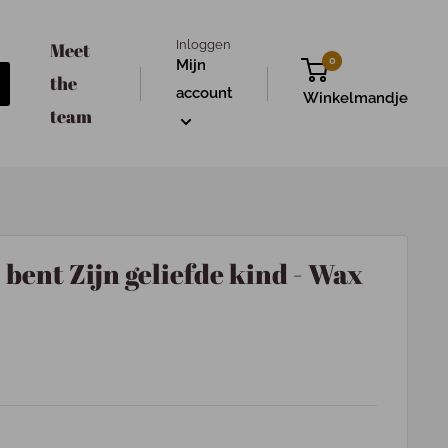
Inloggen
Meet
0
Mijn
the
account
Winkelmandje
team
j bent Zijn geliefde kind - Wax