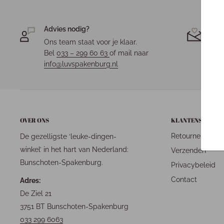
Advies nodig?
Jou
Ons team staat voor je klaar.
Elk 
Bel
033 – 299 60 63
of mail naar
fees
info@luvspakenburg.nl
OVER ONS
KLANTENSERVICE
Retourneren
De gezelligste ‘leuke-dingen-
winkel’ in het hart van Nederland:
Verzenden
Bunschoten-Spakenburg.
Privacybeleid
Contact
Adres:
De Ziel 21
3751 BT Bunschoten-Spakenburg
033 299 6063