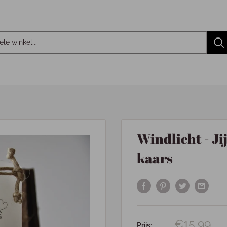
Windlicht - Ji
kaars
€15,99
Prijs: