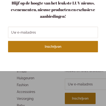
Blijf op de hoogte van het leukste LUV nieuws,
evenementen, nieuwe producten en exclusieve
w pakketje LUV
Verzending
aanbiedingen!
pakketje is bij ons een
Binnen 1-3 werkdagen
tje.
Wegens drukte kan je
langer onderweg zijn!
Uw e-mailadres
Inschrijven
NAVIGEER NAAR:
SCHRIJF JE IN VOOR ONZE NI
Boeken
Wil je op de hoogte blijve
nieuws en onze artikelen?
In huis
Huisgeuren
Uw e-mailadres
Fashion
Accessoires
Inschrijven
Verzorging
Baby