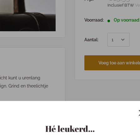
Inclusief BTW
Ve
Voorraad:
Op voorraad
Aantal:
Voeg toe aan winke
licht kunt u urenlang
gn. Grind en theelichtje
Hé leukerd...