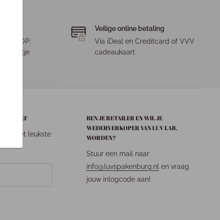
Veilige online betaling
. LET OP:
Via iDeal en Creditcard of VVV
 pakketje
cadeaukaart
EUWSBRIEF
BEN JE RETAILER EN WIL JE
WEDERVERKOPER VAN LUV LAB.
n van het leukste
WORDEN?
Stuur een mail naar
info@luvspakenburg.nl
en vraag
jouw inlogcode aan!