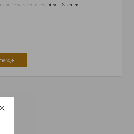
rzending wordt berekend
bij het afrekenen
lmandje