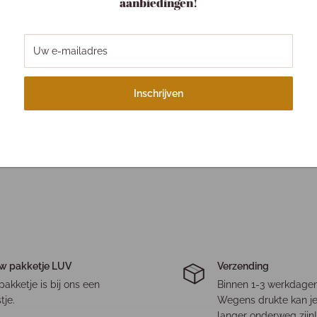
aanbiedingen!
Uw e-mailadres
Inschrijven
w pakketje LUV
Verzending
pakketje is bij ons een
Binnen 1-3 werkdagen
tje.
Wegens drukte kan je
langer onderweg zijn!