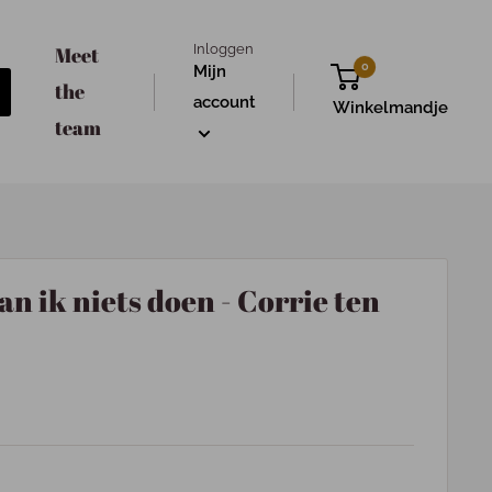
Inloggen
Meet
0
Mijn
the
account
Winkelmandje
team
n ik niets doen - Corrie ten