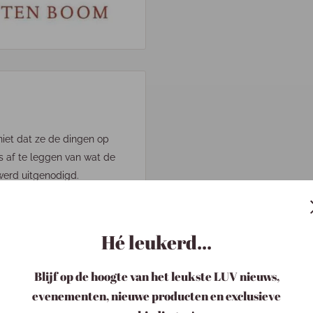
niet dat ze de dingen op
s af te leggen van wat de
werd uitgenodigd.
eine vliegtuigen, grote en
 in royale hotels en
ij zich om op te tekenen wat
Hé leukerd...
gevuld met verhalen en
Blijf op de hoogte van het leukste LUV nieuws,
en. Steeds vaker en steeds
evenementen, nieuwe producten en exclusieve
istus niets kon doen, maar