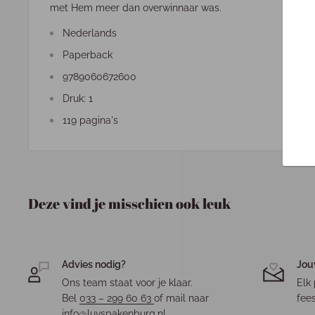
met Hem meer dan overwinnaar was.
Nederlands
Paperback
9789060672600
Druk: 1
119 pagina's
Deze vind je misschien ook leuk
Advies nodig?
Jou
Ons team staat voor je klaar.
Elk 
Bel
033 – 299 60 63
of mail naar
fees
info@luvspakenburg.nl