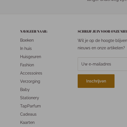
NAVIGEER NAAR:
SCHRIJF JE IN VOOR ONZE NI
Boeken
Wil je op de hoogte blijve
nieuws en onze artikelen?
In huis
Huisgeuren
Uw e-mailadres
Fashion
Accessoires
Inschrijven
Verzorging
Baby
Stationery
TapParfum
Cadeaus
Kaarten