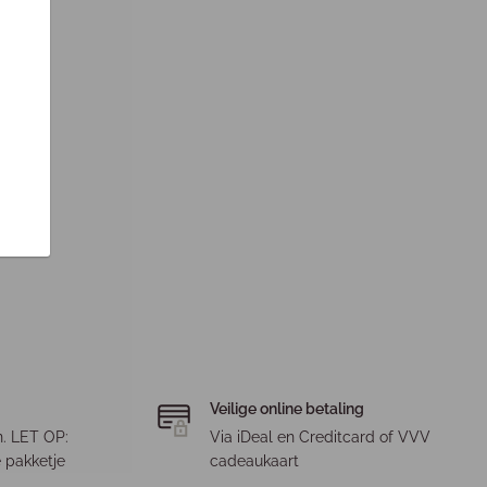
Veilige online betaling
. LET OP:
Via iDeal en Creditcard of VVV
 pakketje
cadeaukaart