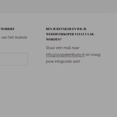
EUWSBRIEF
BEN JE RETAILER EN WIL JE
WEDERVERKOPER VAN LUV LAB.
n van het leukste
WORDEN?
Stuur een mail naar
info@luvspakenburg.nl
en vraag
jouw inlogcode aan!