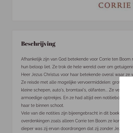
Beschrijving
Afhankelijk zijn van God betekende voor Corrie ten Boom 
hun beloop liet. Ze trok de hele wereld over om getuigeni
Heer Jezus Christus voor haar betekende overal waar ze 
Ze reisde met alle mogelijke vervoermiddelen: grote en kl
kleine schepen, auto's, bromtaxi's, olifanten... Ze verbleef
armoedige optrekjes. En ze had altijd een notitieboekje b
haar te binnen schoot.
Vele van die notities zijn bijeengebracht in dit boek, aan
overdenkingen zoals alleen Corrie ten Boom ze kon breng
dieper was zij ervan doordrongen dat zij zonder Jezus Chr