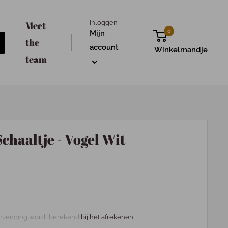
Inloggen
Meet
0
Mijn
the
account
Winkelmandje
team
chaaltje - Vogel Wit
rzending wordt berekend
bij het afrekenen