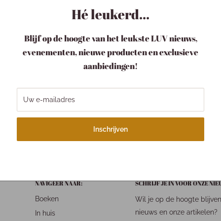
Hé leukerd...
Blijf op de hoogte van het leukste LUV nieuws,
evenementen, nieuwe producten en exclusieve
aanbiedingen!
w pakketje LUV
Verzending
Uw e-mailadres
pakketje is bij ons een
Binnen 1-3 werkdagen
tje.
Wegens drukte kan je
langer onderweg zijn!
Inschrijven
NAVIGEER NAAR:
SCHRIJF JE IN VOOR ONZE NI
Boeken
Wil je op de hoogte blijve
nieuws en onze artikelen?
In huis