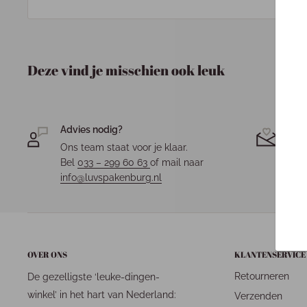
Deze vind je misschien ook leuk
Advies nodig?
Jou
Ons team staat voor je klaar.
Elk 
Bel
033 – 299 60 63
of mail naar
fees
info@luvspakenburg.nl
OVER ONS
KLANTENSERVICE
Retourneren
De gezelligste ‘leuke-dingen-
winkel’ in het hart van Nederland:
Verzenden