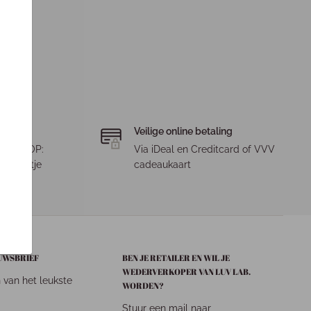
Veilige online betaling
. LET OP:
Via iDeal en Creditcard of VVV
 pakketje
cadeaukaart
EUWSBRIEF
BEN JE RETAILER EN WIL JE
WEDERVERKOPER VAN LUV LAB.
n van het leukste
WORDEN?
Stuur een mail naar