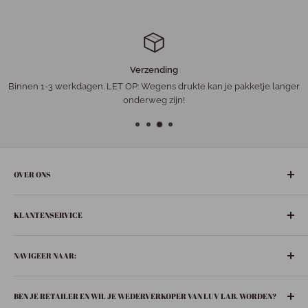
Verzending
Binnen 1-3 werkdagen. LET OP: Wegens drukte kan je pakketje langer
onderweg zijn!
OVER ONS
De gezelligste ‘leuke-dingen-winkel’ in het hart van Nederland:
KLANTENSERVICE
Bunschoten-Spakenburg.
Adres:
Retourneren
De Ziel 21
NAVIGEER NAAR:
Verzenden
3751 BT Bunschoten-Spakenburg
Privacybeleid
Boeken
033 299 6063
BEN JE RETAILER EN WIL JE WEDERVERKOPER VAN LUV LAB. WORDEN?
Contact
In huis
info@luvspakenburg.nl