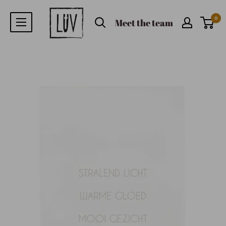
0
Meet the team