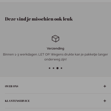
Deze vind je misschien ook leuk
Verzending
Binnen 1-3 werkdagen. LET OP: Wegens drukte kan je pakketje langer
onderweg zijn!
OVER ONS
De gezelligste ‘leuke-dingen-winkel’ in het hart van Nederland:
KLANTENSERVICE
Bunschoten-Spakenburg.
Adres:
Retourneren