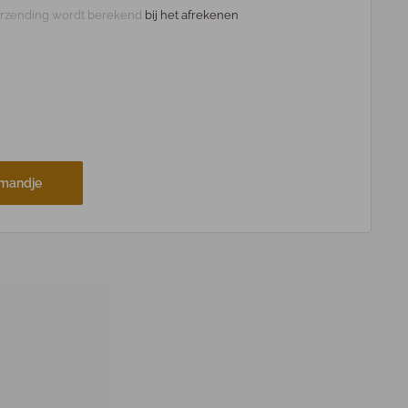
rzending wordt berekend
bij het afrekenen
lmandje