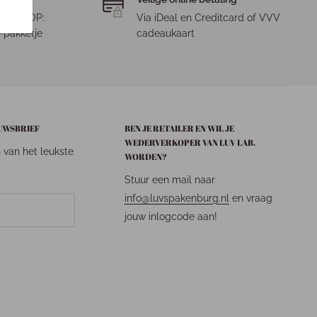
. LET OP:
Via iDeal en Creditcard of VVV
 pakketje
cadeaukaart
EUWSBRIEF
BEN JE RETAILER EN WIL JE
WEDERVERKOPER VAN LUV LAB.
n van het leukste
WORDEN?
Stuur een mail naar
info@luvspakenburg.nl
en vraag
jouw inlogcode aan!