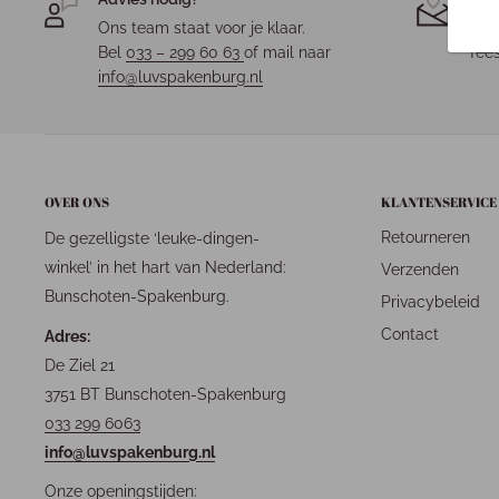
Ons team staat voor je klaar.
Elk 
Bel
033 – 299 60 63
of mail naar
fees
info@luvspakenburg.nl
OVER ONS
KLANTENSERVICE
Retourneren
De gezelligste ‘leuke-dingen-
winkel’ in het hart van Nederland:
Verzenden
Bunschoten-Spakenburg.
Privacybeleid
Contact
Adres:
De Ziel 21
3751 BT Bunschoten-Spakenburg
033 299 6063
info@luvspakenburg.nl
Onze openingstijden: