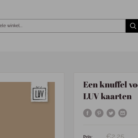
Een knuffel vo
LUV kaarten
€2,25
Prijs: