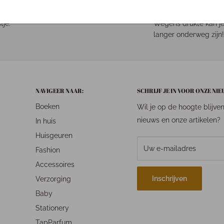
pakketje is bij ons een
Binnen 1-3 werkdagen
tje.
Wegens drukte kan je
langer onderweg zijn!
NAVIGEER NAAR:
SCHRIJF JE IN VOOR ONZE NI
Boeken
Wil je op de hoogte blijve
nieuws en onze artikelen?
In huis
Huisgeuren
Uw e-mailadres
Fashion
Accessoires
Inschrijven
Verzorging
Baby
Stationery
TapParfum