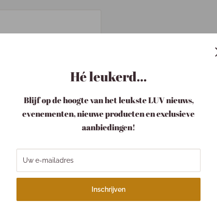
t Baaij. Mooie teksten op
n glinstering over de tekst
Hé leukerd...
Blijf op de hoogte van het leukste LUV nieuws,
evenementen, nieuwe producten en exclusieve
.)
aanbiedingen!
Uw e-mailadres
Inschrijven
w pakketje LUV
Verzending