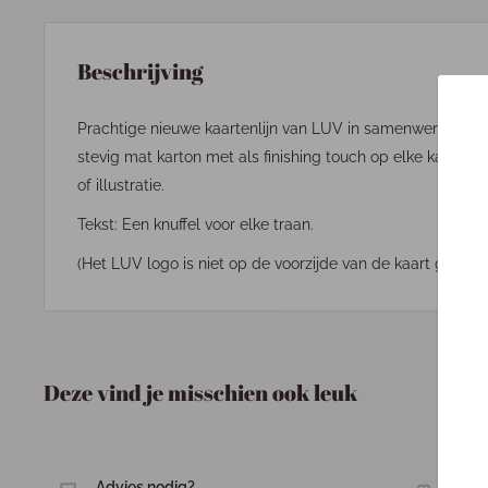
Beschrijving
Prachtige nieuwe kaartenlijn van LUV in samenwerking me
stevig mat karton met als finishing touch op elke kaart ee
of illustratie.
Tekst: Een knuffel voor elke traan.
(Het LUV logo is niet op de voorzijde van de kaart gedrukt
Deze vind je misschien ook leuk
Advies nodig?
Jou