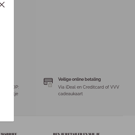
Veilige online betaling
. LET OP:
Via iDeal en Creditcard of VVV
 pakketje
cadeaukaart
EUWSBRIEF
BEN JE RETAILER EN WIL JE