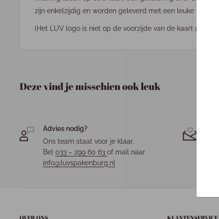
zijn enkelzijdig en worden geleverd met een leuke kraft e
(Het LUV logo is niet op de voorzijde van de kaart gedrukt
Deze vind je misschien ook leuk
Advies nodig?
Jou
Ons team staat voor je klaar.
Elk 
Bel
033 – 299 60 63
of mail naar
fees
info@luvspakenburg.nl
OVER ONS
KLANTENSERVICE