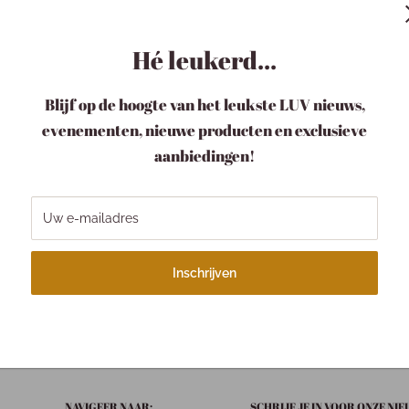
nvelop.
Hé leukerd...
.)
Blijf op de hoogte van het leukste LUV nieuws,
evenementen, nieuwe producten en exclusieve
aanbiedingen!
Uw e-mailadres
w pakketje LUV
Verzending
pakketje is bij ons een
Binnen 1-3 werkdagen
Inschrijven
tje.
Wegens drukte kan je
langer onderweg zijn!
NAVIGEER NAAR:
SCHRIJF JE IN VOOR ONZE NI