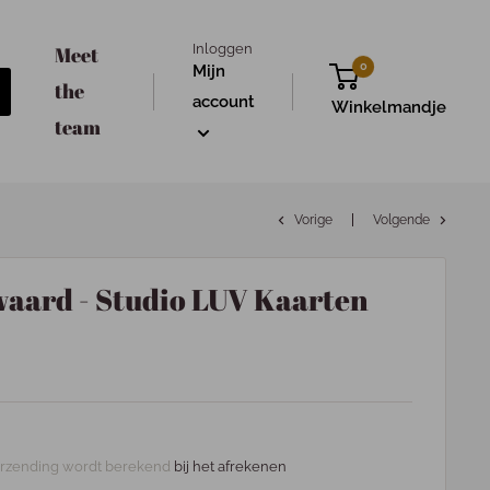
Inloggen
Meet
0
Mijn
the
account
Winkelmandje
team
Vorige
Volgende
 waard - Studio LUV Kaarten
rzending wordt berekend
bij het afrekenen