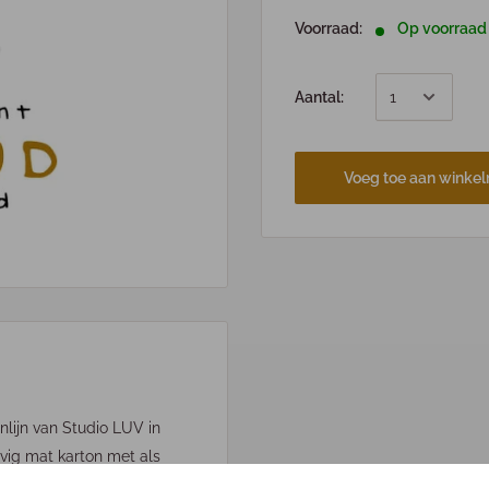
Voorraad:
Op voorraad
Aantal:
Voeg toe aan winke
ijn van Studio LUV in
vig mat karton met als
of illustratie. De kaarten